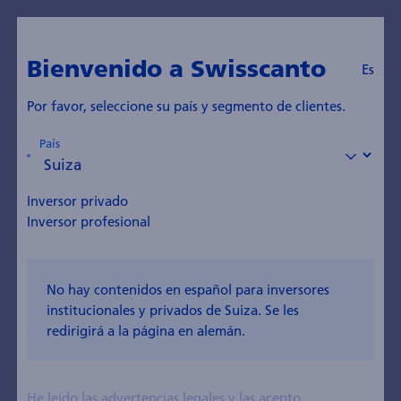
Bienvenido a Swisscanto
Es
Por favor, seleccione su país y segmento de clientes.
País
Investment Stewardship
Sostenibilidad
Inversor privado
Institucional
Así asumimos nuestras
Inversor profesional
responsa­bilidades
En nuestra capacidad de gestor activo de patri­
No hay contenidos en español para inversores
monio exigimos y promo­vemos prácticas comer­
ciales sostenibles y el cumpli­miento de principios
institucionales y privados de Suiza. Se les
inter­nacionales reconocidos y normas de buenas
redirigirá a la página en alemán.
prácticas en materia de ESG. Para ello, ejercemos
nuestros derechos de voto en con­sonancia con
nuestras con­vicciones y estrategia en materia de
He leído las
advertencias legales
y las acepto.