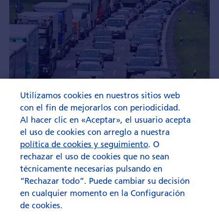
Utilizamos cookies en nuestros sitios web
con el fin de mejorarlos con periodicidad.
Al hacer clic en «Aceptar», el usuario acepta
el uso de cookies con arreglo a nuestra
política de cookies y seguimiento
. O
rechazar el uso de cookies que no sean
técnicamente necesarias pulsando en
“Rechazar todo”. Puede cambiar su decisión
en cualquier momento en la Configuración
de cookies.