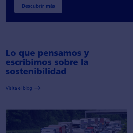
Descubrir más
Lo que pensamos y
escribimos sobre la
sostenibilidad
Visita el blog