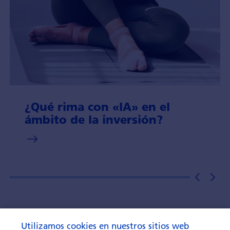
¿Qué rima con «IA» en el
ámbito de la inversión?
Utilizamos cookies en nuestros sitios web