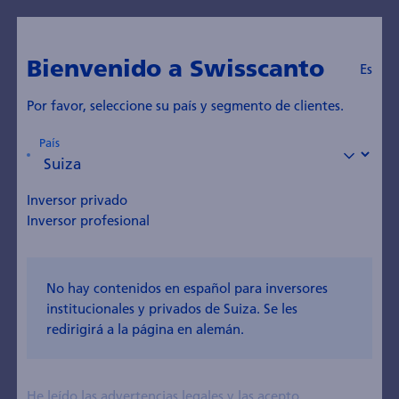
Bienvenido a Swisscanto
Es
Por favor, seleccione su país y segmento de clientes.
País
Contacto
Acerca de nosotros
Inversor privado
Institucional
¿Qué podemos hacer por
Inversor profesional
usted?
¿Tiene alguna pregunta sobre nuestras solu­ciones
No hay contenidos en español para inversores
de inversión de probada eficacia? Estaremos
encantados de responder a sus preguntas sobre la
institucionales y privados de Suiza. Se les
gestión de activos de nuestros fondos de inversión.
redirigirá a la página en alemán.
Nuestros expertos en Fráncfort, Milán y Madrid
estarán encantados de atenderle personal­mente.
He leído las
advertencias legales
y las acepto.