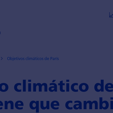
g
Objetivos climáticos de París
o climá­tico de
ene que camb