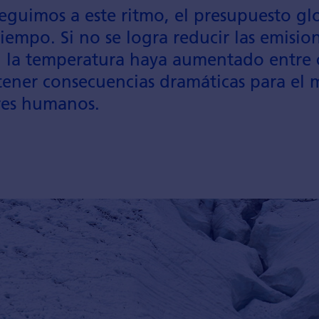
seguimos a este ritmo, el pre­supuesto g
iempo. Si no se logra reducir las emisio
I, la tempera­tura haya aumentado entre 
ener conse­cuencias dramá­ticas para el 
eres humanos.