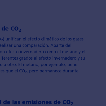
s de CO
2
O
) unifican el efecto climático de los gases
2
realizar una comparación. Aparte del
 con efecto invernadero como el metano y el
iferentes grados al efecto invernadero y su
o a otro. El metano, por ejemplo, tiene
ves que el CO
, pero permanece durante
2
d de las emisiones de CO
2