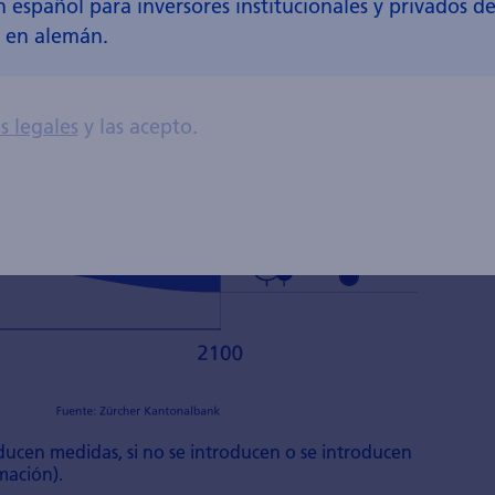
español para inversores institucionales y privados de 
a en alemán.
s legales
y las acepto.
oducen medidas, si no se introducen o se introducen
imación).