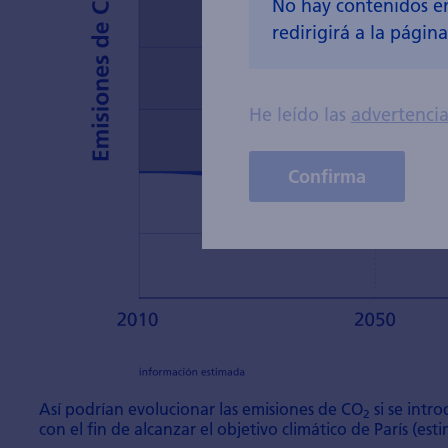
No hay contenidos en 
redirigirá a la págin
He leído las
advertencia
Confirma
Así podrían evolucionar las emisiones de CO
si se intr
2
con el fin de alcanzar el objetivo climático de París (est