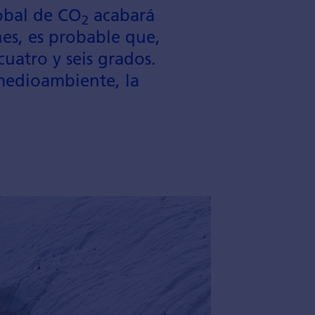
lobal de CO
acabará
2
nes, es probable que,
cuatro y seis grados.
medio­ambiente, la