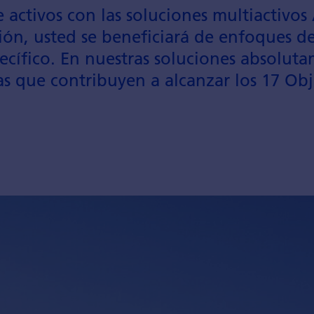
e activos con las soluciones multi­activ
sión, usted se bene­ficiará de enfoques de
ecífico. En nuestras soluciones absoluta
s que contri­buyen a alcanzar los 17 Obj