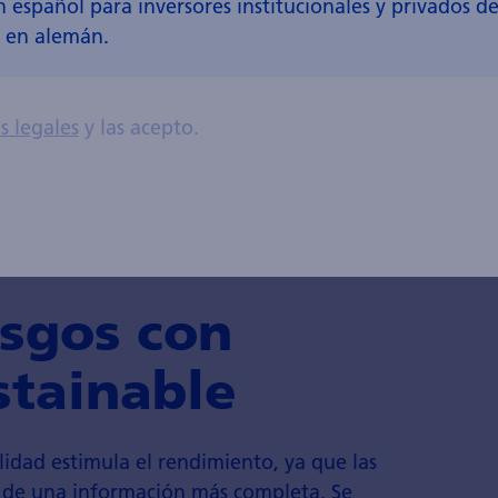
español para inversores institucionales y privados de 
a en alemán.
s legales
y las acepto.
esgos con
stainable
ilidad estimula el rendimiento, ya que las
r de una información más completa. Se