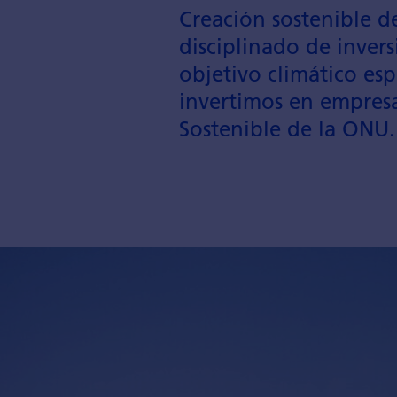
Creación soste­nible d
disciplin­ado de inver
objetivo climático esp
invertimos en empresa
Sostenible de la ONU.