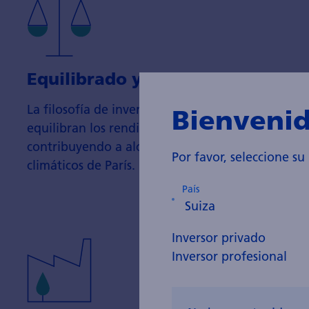
Equilibrado y eficiente:
La filosofía de inversión y su aplicación
Bienvenid
equilibran los rendimientos y la sostenibilidad,
contribuyendo a alcanzar los objetivos
Por favor, seleccione su
climáticos de París.
País
Inversor privado
Inversor profesional