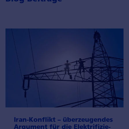
Iran-Konflikt – über­zeugendes
Argu­ment für die Elektri­fizie­