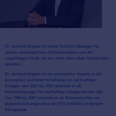
Dr. Gerhard Wagner ist Senior Portfolio Manager für
unsere «dunkelgrünen» Aktienstrategien und die
zugehörigen Fonds, die wir unter dem Label «Sustainable»
anbieten.
Dr. Gerhard Wagner ist ein anerkannter Experte in der
Konzeption und Bewirtschaftung von nachhaltigen
Anlagen. Von 2001 bis 2007 arbeitete er als
Portfoliomanager für nachhaltige Anlagen bei der UBS.
Von 1994 bis 2001 arbeitete er als Wissenschaftler am
Wasserforschungsinstitut der ETH (EAWAG) im Bereich
Klimaphysik.