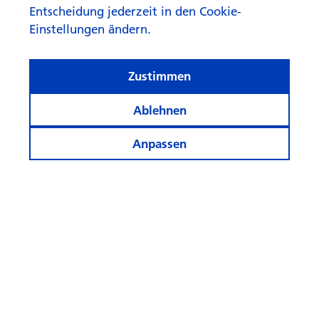
Entscheidung jederzeit in den Cookie-
Einstellungen ändern.
Zustimmen
Ablehnen
Anpassen
© Swisscanto Asset Management International S.A.
Cookie-Einstellungen
Rechtliches
Datenschutz
Cookie- und Tracking Policy
Allgemeine Informationen