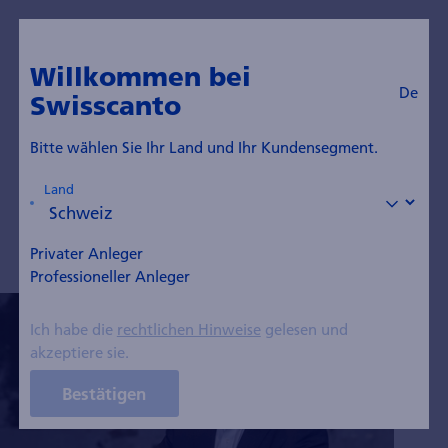
De
Zum Blog
Willkommen bei
De
Swisscanto
Dr. Gerhard Wagner
Bitte wählen Sie Ihr Land und Ihr Kundensegment.
Mitglied der Direktion, Senior Portfolio Manager
Land
Privater Anleger
Professioneller Anleger
Ich habe die
rechtlichen Hinweise
gelesen und
akzeptiere sie.
Bestätigen