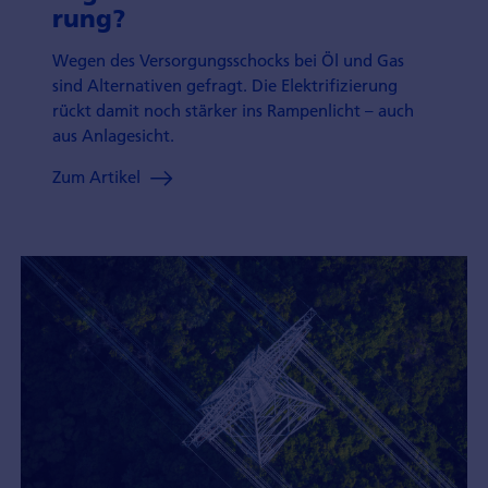
rung?
Wegen des Versor­gungs­schocks bei Öl und Gas
sind Alter­nativen gefragt. Die Elektri­fizie­rung
rückt damit noch stär­ker ins Ram­pen­licht – auch
aus Anlagesicht.
Zum Artikel