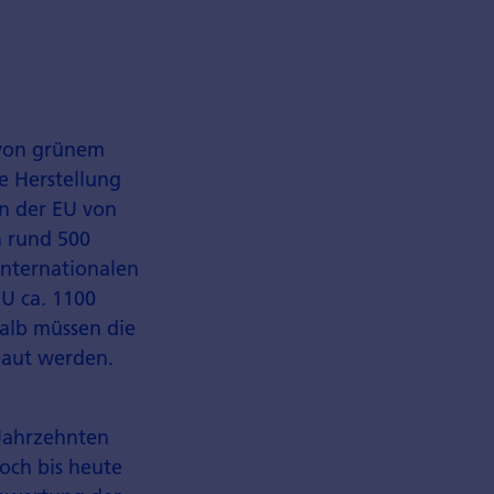
 von grünem
e Herstellung
in der EU von
n rund 500
Internationalen
U ca. 1100
alb müssen die
baut werden.
 Jahrzehnten
doch bis heute