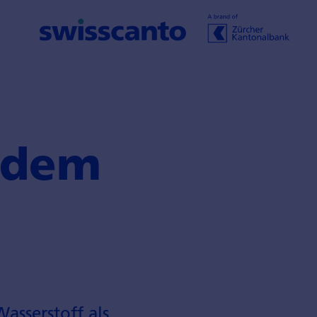
 dem
asserstoff als