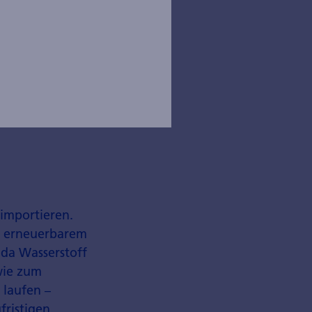
 diversifiziert
n
 importieren.
an erneuerbarem
 da Wasserstoff
wie zum
 laufen –
fristigen