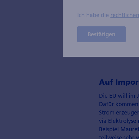
Erzeugung 
Ich habe die
rechtliche
Diversifizi
Wasserstoff spi
Bestätigen
und die Abhäng
Erdgasimporten
Auf Impor
Die EU will im
Dafür kommen a
Strom erzeugen
via Elektrolys
Beispiel Maure
teilweise sehr 