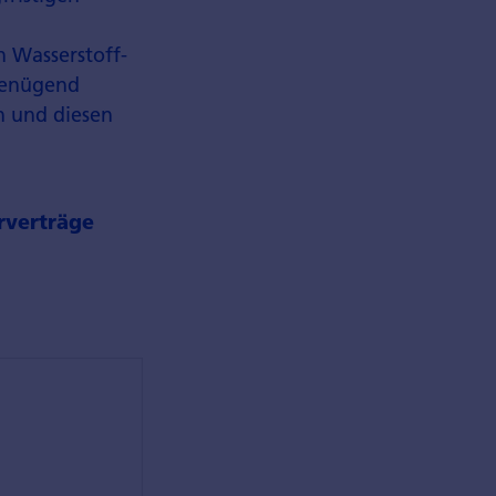
n Wasserstoff-
 genügend
n und diesen
orverträge