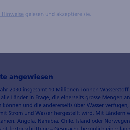
sauberer Energie
n Hinweise
gelesen und akzeptiere sie.
erung der europäischen Energieversorgung
elt dabei eine Hauptrolle, da er die Energieversorgung
igkeit von fossilen Energieträgern, insbesondere vo
 verringert.
te angewiesen
 Jahr 2030 insgesamt 10 Millionen Tonnen Wasserstoff
lle Länder in Frage, die einerseits grosse Mengen 
 können und die andererseits über Wasser verfügen,
e mit Strom und Wasser hergestellt wird. Mit Ländern 
tanien, Angola, Namibia, Chile, Island oder Norwegen
weit fortgeschrittene – Gespräche bezüglich einer lang