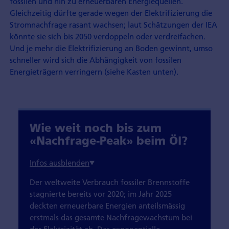
fossilen und hin zu erneuerbaren Energiequellen.
Gleichzeitig dürfte gerade wegen der Elektrifizierung die
Stromnachfrage rasant wachsen; laut Schätzungen der IEA
könnte sie sich bis 2050 verdoppeln oder verdreifachen.
Und je mehr die Elektrifizierung an Boden gewinnt, umso
schneller wird sich die Abhängigkeit von fossilen
Energieträgern verringern (siehe Kasten unten).
Wie weit noch bis zum
«Nachfrage-Peak» beim Öl?
Der weltweite Verbrauch fossiler Brennstoffe
stagnierte bereits vor 2020; im Jahr 2025
deckten erneuerbare Energien anteilsmässig
erstmals das gesamte Nachfragewachstum bei
der Elektrizität ab. Das exponentielle