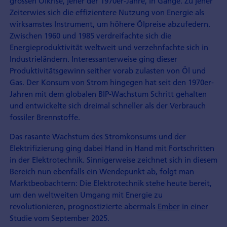
grossen Ölkrise, jener der 1970er-Jahre, in Gange. Zu jener
Zeiterwies sich die effizientere Nutzung von Energie als
wirksamstes Instrument, um höhere Ölpreise abzufedern.
Zwischen 1960 und 1985 verdreifachte sich die
Energieproduktivität weltweit und verzehnfachte sich in
Industrieländern. Interessanterweise ging dieser
Produktivitätsgewinn seither vorab zulasten von Öl und
Gas. Der Konsum von Strom hingegen hat seit den 1970er-
Jahren mit dem globalen BIP-Wachstum Schritt gehalten
und entwickelte sich dreimal schneller als der Verbrauch
fossiler Brennstoffe.
Das rasante Wachstum des Stromkonsums und der
Elektrifizierung ging dabei Hand in Hand mit Fortschritten
in der Elektrotechnik. Sinnigerweise zeichnet sich in diesem
Bereich nun ebenfalls ein Wendepunkt ab, folgt man
Marktbeobachtern: Die Elektrotechnik stehe heute bereit,
um den weltweiten Umgang mit Energie zu
revolutionieren, prognostizierte abermals
Ember
in einer
Studie vom September 2025.