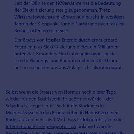
Seit der Öl­krise der 1970er-Jahre hat die Bedeutung
der Elektri­fizierung stetig zugenommen. Trotz
Wirtschafts­wachstum könnte nun bereits in wenigen
Jahren der Kipppunkt für die Nach­frage nach fossilen
Brenn­stoffen erreicht sein.
Der Ersatz von fossiler Energie durch erneuerbare
Ener­gien plus Elektri­fizierung bietet ein Milliarden­
potenzial. Besonders Elektro­technik sowie spezia­
lisierte Planungs- und Bauunter­nehmen für Strom­
netze erscheinen uns aus Anlage­sicht als interessant.
Selbst wenn die Strasse von Hormus noch dieser Tage
wieder für den Schiffsverkehr geöffnet würde – der
Schaden ist angerichtet. So hat die Blockade der
Meeresstrasse bei den Produzenten in Nahost zu einem
Rückstau von mehr als 1 Mrd. Fass Erdöl geführt, wie die
Internationale Energieagentur IEA
unlängst warnte.
Beobachter wie
Ember
sprechen bereits vom grössten Öl-