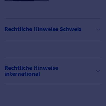
Portfoliomanager
Daniel
Fauser
mit
Insights
Rechtliche Hinweise Schweiz
über
das
Thema
Climate
und
dessen
Anlagechancen.
Rechtliche Hinweise
international