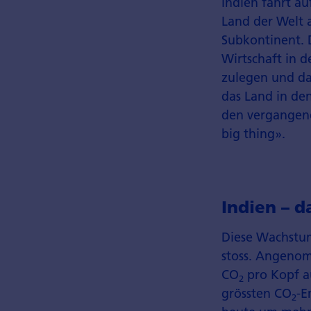
Indien fährt au
Land der Welt 
Sub­kontinent.
Wirtschaft in 
zulegen und da
das Land in den
den vergangene
big thing».
Indien – d
Diese Wachstum
stoss. Angenom
CO
pro Kopf au
2
grössten CO
-E
2