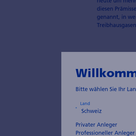
heute um mehr 
diesen Prämisse
genannt, in we
Treibhausgasen
Jährlicher
Indien und
Willkomm
Bitte wählen Sie Ihr L
Land
Privater Anleger
Professioneller Anleger