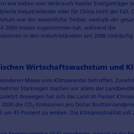
rn wie Indien vom Verbrauch fossiler Energieträger e
­blierte Industrieländer oder für China nicht der Fall. 
hstum war der wesentliche Treiber, weshalb der gesa
seit 2000 massiv zugenommen hat, während die
ssionen in den Industrieländern seit 2008 rückläufig 
ischen Wirtschaftswachstum und K
besonderen Masse vom Klimawandel betroffen. Zuneh
mehrter Starkregen machen vor allem der Landbevöl
t zuletzt deswegen hat sich das Land im Pariser Kli
is 2030 die CO
-Emissionen pro Dollar Bruttoinlandpr
2
 um 45 Prozent zu senken. Die Klimaneutralität soll 
ale Energieagentur (IEA) errechnete, wieviel in die 