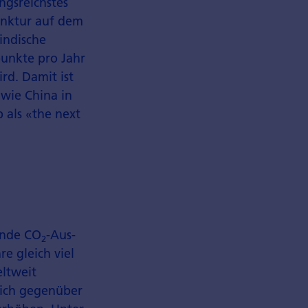
ngsreichstes
unktur auf dem
indische
unkte pro Jahr
rd. Damit ist
 wie China in
 als «the next
ende CO
-Aus­
2
e gleich viel
eltweit
sich gegenüber