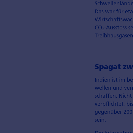
Schwellenlände
Das war für eta
Wirtschaftswac
CO
-Ausstoss 
2
Treibhausgasemi
Spagat zw
Indien ist im 
wellen und ver
schaffen. Nich
verpflichtet, b
gegenüber 2005
sein.
Die Internation