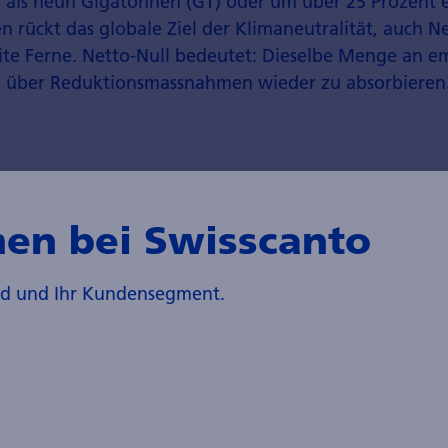
als neun Gigatonnen (GT) oder um über 25 Prozent 
n rückt das globale Ziel der Klimaneutralität, auch N
ite Ferne. Netto-Null bedeutet: Dieselbe Menge an em
 über Redukti­onsmassnahmen wieder zu absorbieren
 CO
-Ausstoss pro Kopf seit 2000 (Ch
2
 Industrieländer)
en bei Swisscanto
and und Ihr Kundensegment.