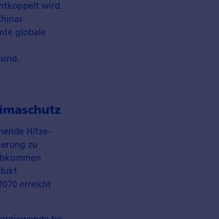
ntkoppelt wird.
Chinas
mte globale
sind.
limaschutz
mende Hitze­
kerung zu
maabkommen
odukt
2070 erreicht
Energiewende bis