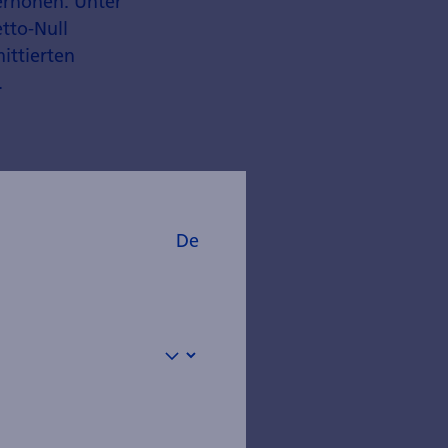
erhöhen. Unter
etto-Null
ittierten
.
ina,
De