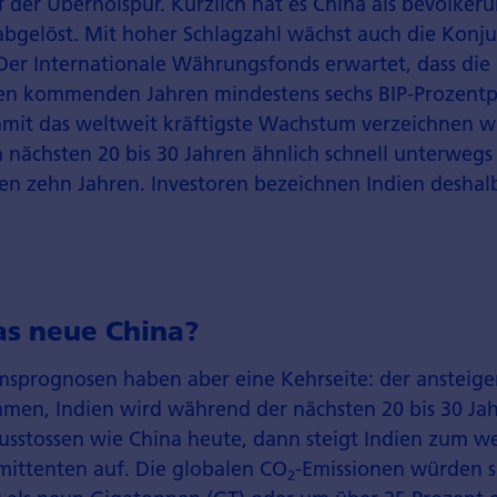
f der Überholspur. Kürzlich hat es China als bevölkeru
abgelöst. Mit hoher Schlagzahl wächst auch die Konj
 Der Internationale Währungsfonds erwartet, dass die 
den kommenden Jahren mindestens sechs BIP-Prozentp
mit das weltweit kräftigste Wachstum verzeichnen wi
 nächsten 20 bis 30 Jahren ähnlich schnell unterwegs
n zehn Jahren. Investoren bezeichnen Indien deshalb
as neue China?
sprognosen haben aber eine Kehrseite: der ansteig
men, Indien wird während der nächsten 20 bis 30 Jahr
sstossen wie China heute, dann steigt Indien zum w
mittenten auf. Die globalen CO
-Emissionen würden 
2