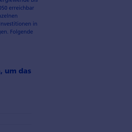
050 erreichbar
inzelnen
nvestitionen in
gen. Folgende
n, um das