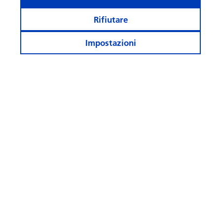
Rifiutare
Impostazioni
Cosa fa rima con “AI” quando
si parla di investi­menti?