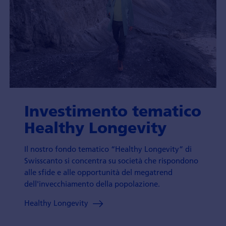
Investimento tematico
Healthy Longevity
Il nostro fondo tematico “Healthy Longevity” di
Swisscanto si concentra su società che rispondono
alle sfide e alle opportunità del megatrend
dell'invecchiamento della popolazione.
Healthy Longevity