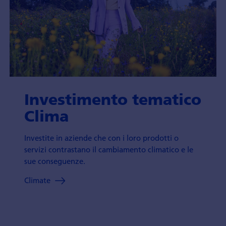
Investimento tematico
Clima
Investite in aziende che con i loro prodotti o
servizi contrastano il cambiamento climatico e le
sue conseguenze.
Climate