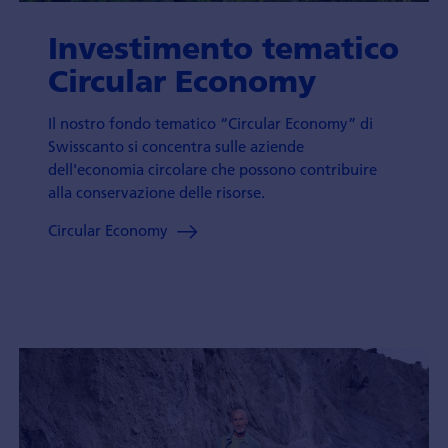
Investimento tematico
Circular Economy
Il nostro fondo tematico “Circular Economy” di
Swisscanto si concentra sulle aziende
dell'economia circolare che possono contribuire
alla conservazione delle risorse.
Circular Economy