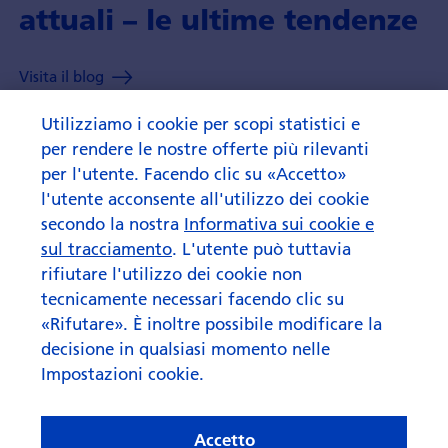
attuali – le ultime tendenze
Visita il blog
Utilizziamo i cookie per scopi statistici e
per rendere le nostre offerte più rilevanti
per l'utente. Facendo clic su «Accetto»
l'utente acconsente all'utilizzo dei cookie
secondo la nostra
Informativa sui cookie e
sul tracciamento
. L'utente può tuttavia
rifiutare l'utilizzo dei cookie non
tecnicamente necessari facendo clic su
«Rifutare». È inoltre possibile modificare la
decisione in qualsiasi momento nelle
Impostazioni cookie.
Accetto