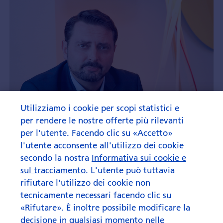
Utilizziamo i cookie per scopi statistici e
per rendere le nostre offerte più rilevanti
per l'utente. Facendo clic su «Accetto»
l'utente acconsente all'utilizzo dei cookie
secondo la nostra
Informativa sui cookie e
sul tracciamento
. L'utente può tuttavia
rifiutare l'utilizzo dei cookie non
tecnicamente necessari facendo clic su
«Rifutare». È inoltre possibile modificare la
decisione in qualsiasi momento nelle