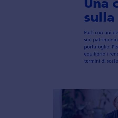
Una 
sulla
Parli con noi d
suo patrimonio. 
portafoglio. P
equilibrio i re
termini di soste