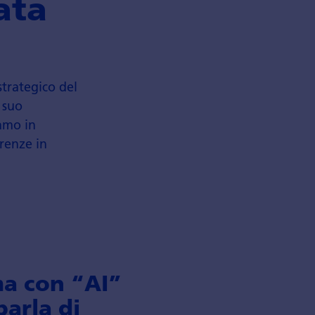
ata
strategico del
l suo
amo in
erenze in
ma con “AI”
parla di