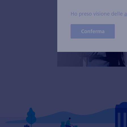
Ho preso visione delle
a
Conferma