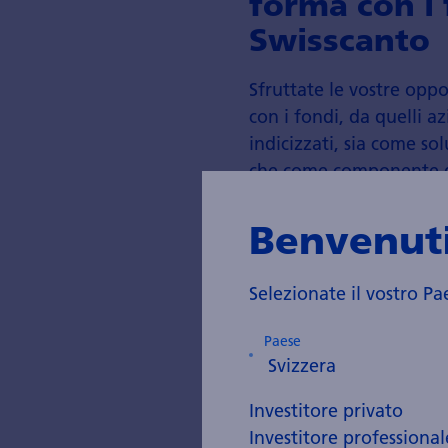
forma con i 
Swisscanto
Sfruttate le vostre opp
con i fondi, da quelli az
indicizzati, sia come so
che come componente d
Fondi Swisscanto
Benvenuti
Selezionate il vostro Pa
Paese
Investitore privato
Investitore professional