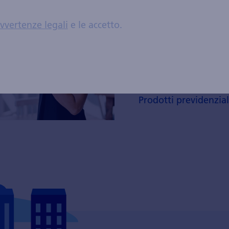
previdenzia
vvertenze legali
e le accetto.
Gestiamo il patrimon
funzione del rendime
di sostenibilità, ten
esigenze individuali.
Prodotti previdenzial