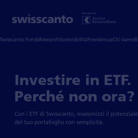
Swisscanto Fonds
Research
Sostenibilità
Previdenza
Chi siamo
B
Investire in ETF.
Perché non ora?
Con i ETF di Swisscanto, massimizzi il potenzial
del tuo portafoglio con semplicità.