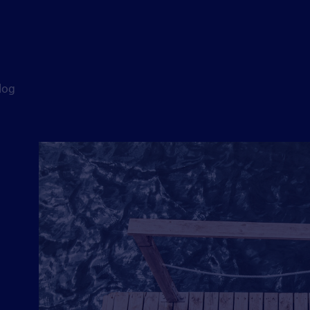
log
e