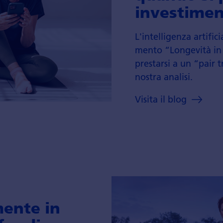
investi­­men
L'intelli­­genza artifici
mento “Longevità in
prestarsi a un “pair 
nostra analisi.
Visita il blog
mente in