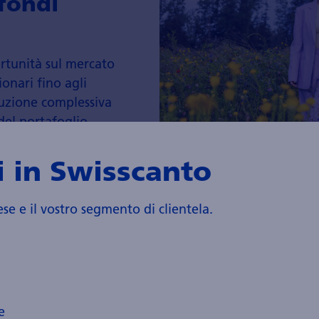
fondi
ortunità sul mercato
ionari fino agli
luzione complessiva
el portafoglio.
 in Swisscanto
ese e il vostro segmento di clientela.
Le nostre s
e