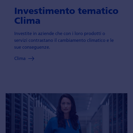
Investimento tematico
Clima
Investite in aziende che con i loro prodotti o
servizi contrastano il cambiamento climatico e le
sue conseguenze.
Clima