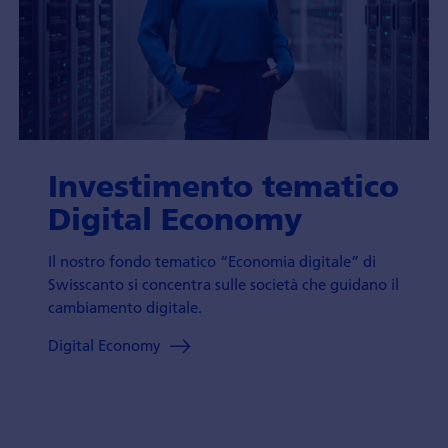
Investimento tematico
Digital Economy
Il nostro fondo tematico “Economia digitale” di
Swisscanto si concentra sulle società che guidano il
cambiamento digitale.
Digital Economy