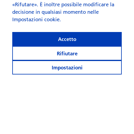
«Rifutare». È inoltre possibile modificare la
decisione in qualsiasi momento nelle
Impostazioni cookie.
Cosa fa rima con “AI” quando
Accetto
si parla di investi­menti?
Rifiutare
Impostazioni
Rimanete informati
Più pagine