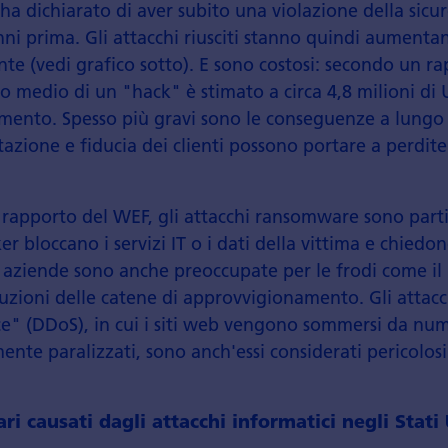
ha dichiarato di aver subito una violazione della sicur
nni prima. Gli attacchi riusciti stanno quindi aument
nte (vedi grafico sotto). E sono costosi: secondo un r
sto medio di un "hack" è stimato a circa 4,8 milioni di
mento. Spesso più gravi sono le conseguenze a lungo
tazione e fiducia dei clienti possono portare a perdit
 rapporto del WEF, gli attacchi ransomware sono par
er bloccano i servizi IT o i dati della vittima e chiedo
Le aziende sono anche preoccupate per le frodi come il 
rruzioni delle catene di approvvigionamento. Gli attac
ce" (DDoS), in cui i siti web vengono sommersi da num
te paralizzati, sono anch'essi considerati pericolosi
ri causati dagli attacchi informatici negli Stati 