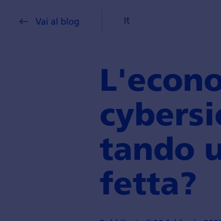
It
Vai al blog
L'econo
cyber­s
tando u
fetta?