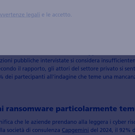
apido della connettività in rete con Internet progred
vvertenze legali
e le accetto.
l confine tra cyberspazio e mondo reale diventa sempr
orte d'ingresso per i cybercriminali.
li obiettivi di tali attacchi sembrano essere sempre più
 mercati emergenti e tra le entità più piccole come le 
ifese è scossa, come mostra il sondaggio dello studio 
zioni pubbliche intervistate si considera insufficiente
econdo il rapporto, gli attori del settore privato si se
10% dei partecipanti all'indagine che teme una mancanz
chi ransomware particolarmente tem
ifica che le aziende prendano alla leggera i cyber risc
la società di consulenza
Capgemini
del 2024, il 92% d