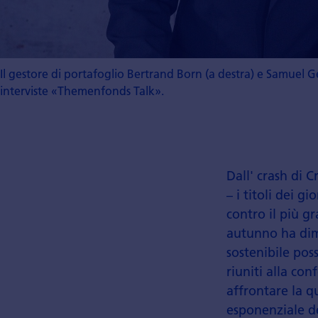
Il gestore di portafoglio Bertrand Born (a destra) e Samuel G
interviste «Themenfonds Talk».
Dall' crash di C
– i titoli dei g
contro il più g
autunno ha dimo
sostenibile pos
riuniti alla co
affrontare la q
esponenziale de