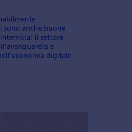
babil­mente
 ci sono anche buone
ntervista: il settore
all'avan­guardia e
 nell'economia digitale