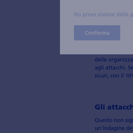
l'avanzamento r
Ho preso visione delle
a
rapidamente e i
creando nuove p
Conferma
D'altra parte, g
Soprattutto nei
nelle proprie d
delle organizza
agli attacchi. S
sicuri, con il 
Gli attac
Questo non sign
un'indagine del