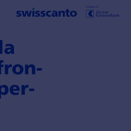
la
fron­
per­