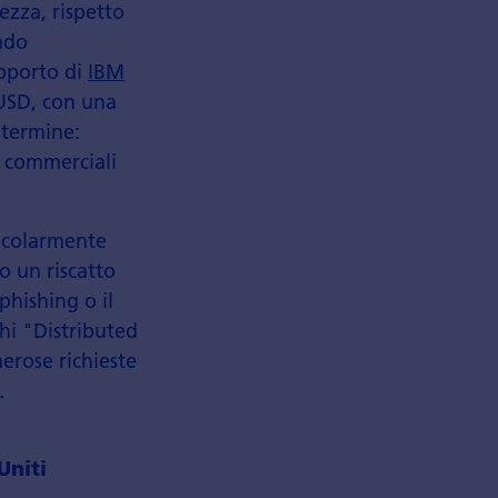
ezza, rispetto
ando
apporto di
IBM
 USD, con una
 termine:
e commerciali
ticolarmente
no un riscatto
phishing o il
chi "Distributed
erose richieste
.
Uniti