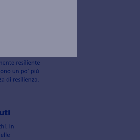
isce
e più labile,
 vulnerabili.
PMI, la fiducia
del WEF. Il 38%
mente resiliente
ntono un po' più
a di resilienza.
uti
hi. In
elle