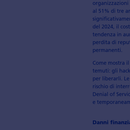
organizzazioni 
al 51% di tre a
significativame
del 2024, il co
tendenza in au
perdita di repu
permanenti.
Come mostra il
temuti: gli hack
per liberarli. 
rischio di inte
Denial of Servi
e temporaneamen
Danni finanzia