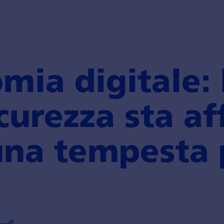
mia digitale: 
icurezza sta af
na tem­pesta 