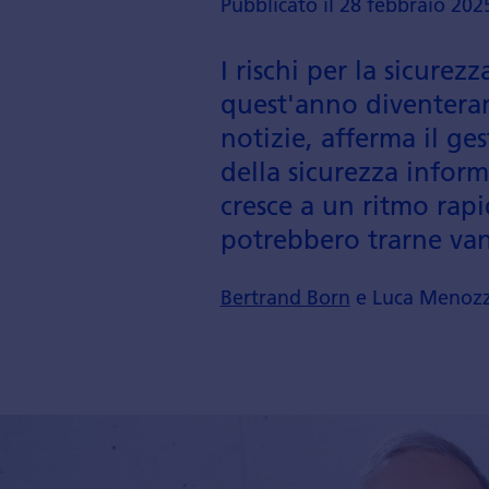
Pubblicato il 28 febbraio 202
I rischi per la sicure
quest'anno diven­tera
notizie, afferma il ges
della sicurezza infor­m
cresce a un ritmo rapi
po­trebbero trarne van
Bertrand Born
e Luca Menozz