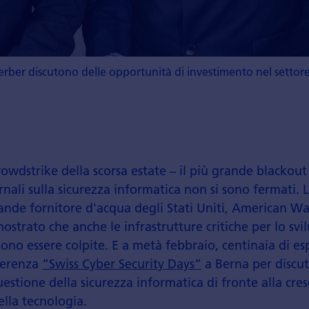
erber discutono delle opportunità di investimento nel settore 
rowdstrike della scorsa estate – il più grande blackout 
iornali sulla sicurezza informatica non si sono fermati.
rande fornitore d'acqua degli Stati Uniti, American Wat
strato che anche le infrastrutture critiche per lo svi
sono essere colpite. E a metà febbraio, centinaia di esp
nferenza
“Swiss Cyber Security Days”
a Berna per discu
uestione della sicurezza informatica di fronte alla cres
lla tecnologia.