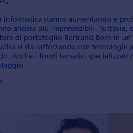
5
zza informatica stanno aumen­tando e pro
nno ancora più imprevedibili. Tuttavia,
tore di portafoglio Bertrand Born in un'i
atica si sta rafforzando con tecnolo­gie 
do. Anche i fondi tematici specializ­zati
­taggio.
i