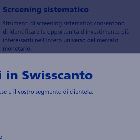
Screening sistematico
Strumenti di screening sistematico consentono
di identificare le opportunità d'investimento più
interessanti nell'intero universo del mercato
monetario.
 in Swisscanto
ese e il vostro segmento di clientela.
sofia
to
e