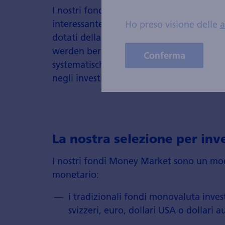
I nostri fondi del mercato monetario offr
interessante al classico conto. Di consegu
Ho preso visione delle
a
dotati della migliore solvibilità e di una 
werden berücksichtigt und attraktive In
Conferma
systematischen Screening identifiziert. L
negli investimenti a breve termine.
La nostra selezione per inve
I nostri fondi Money Market sono un mod
monetario:
i tradizionali fondi monovaluta inve
svizzeri, euro, dollari USA o dollari au