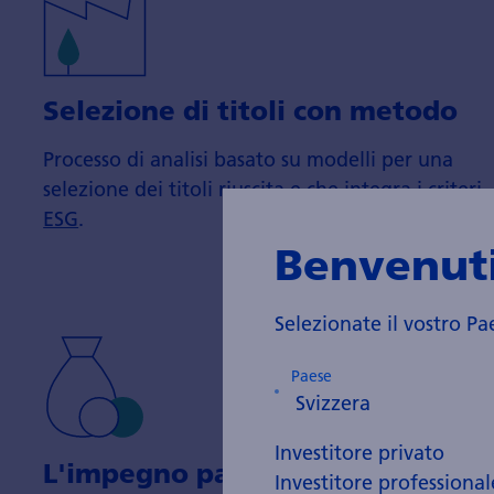
Selezione di titoli con metodo
Processo di analisi basato su modelli per una
selezione dei titoli riuscita e che integra i
criteri
ESG
.
Benvenuti
Selezionate il vostro Pa
Paese
Investitore privato
L'impegno paga
Investitore professional