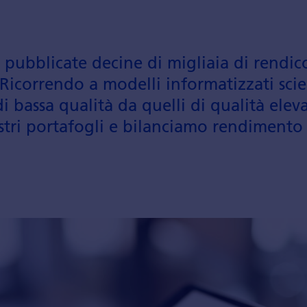
bblicate decine di migliaia di rendi­con
 Ricorrendo a modelli informa­tizzati sci
i bassa qualità da quelli di qualità eleva
stri porta­fogli e bilanciamo rendi­mento 