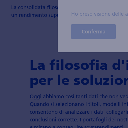
La consolidata filosofia d'investimento mira a
Ho preso visione delle
a
un rendimento superiore a quello del mercato.
Conferma
La filosofia d
per le soluzio
Oggi abbiamo così tanti dati che non ved
Quando si selezionano i titoli, modelli in
consentono di analizzare i dati, collegarl
conclusioni corrette. I portafogli dei no
e mirano a conseguire sovrarendimenti.