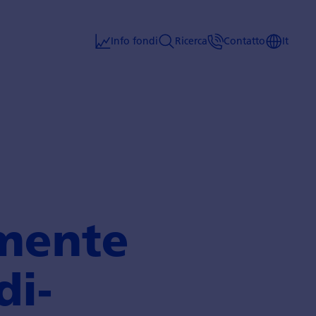
Info fondi
Ricerca
Contatto
It
­mente
di­