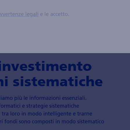
vvertenze legali
e le accetto.
'investimento
ni sistematiche
iamo più le informazioni essenziali.
formatici e strategie sistematiche
i tra loro in modo intelligente e trarne
stri fondi sono composti in modo sistematico