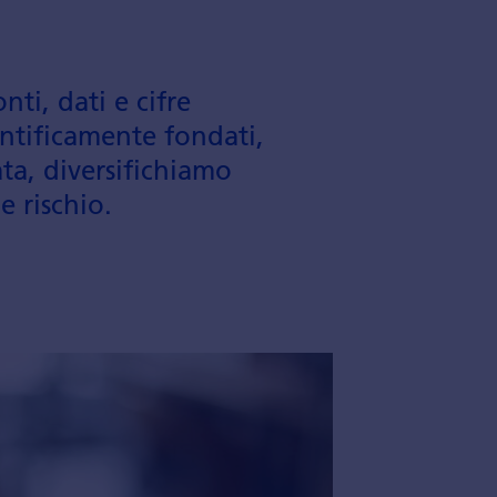
ti, dati e cifre
entifica­mente fondati,
ta, diversifi­chiamo
e rischio.