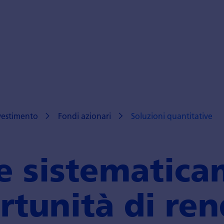
nvestimento
Fondi azionari
Soluzioni quantitative
e sistematica
­tunità di ren