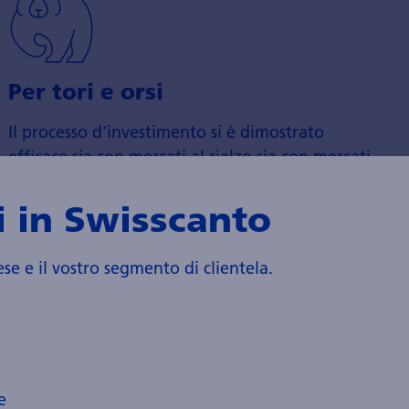
Per tori e orsi
Il processo d'investimento si è dimostrato
efficace sia con mercati al rialzo sia con mercati
in ribasso.
 in Swisscanto
ese e il vostro segmento di clientela.
e