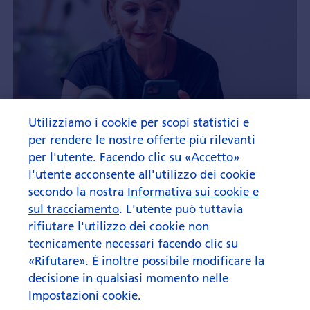
Utilizziamo i cookie per scopi statistici e
per rendere le nostre offerte più rilevanti
per l'utente. Facendo clic su «Accetto»
l'utente acconsente all'utilizzo dei cookie
secondo la nostra
Informativa sui cookie e
sul tracciamento
. L'utente può tuttavia
rifiutare l'utilizzo dei cookie non
tecnicamente necessari facendo clic su
«Rifutare». È inoltre possibile modificare la
decisione in qualsiasi momento nelle
Impostazioni cookie.