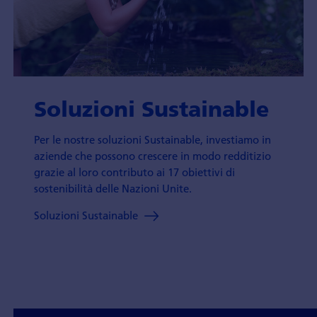
Soluzioni Sustainable
Per le nostre soluzioni Sustainable, investiamo in
aziende che possono crescere in modo redditizio
grazie al loro contributo ai 17 obiettivi di
sostenibilità delle Nazioni Unite.
Soluzioni Sustainable