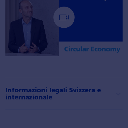
Portfolio
Manager
Yohann
Terry
with
Informazioni legali Svizzera e
insights
internazionale
about
the
theme
of
circular