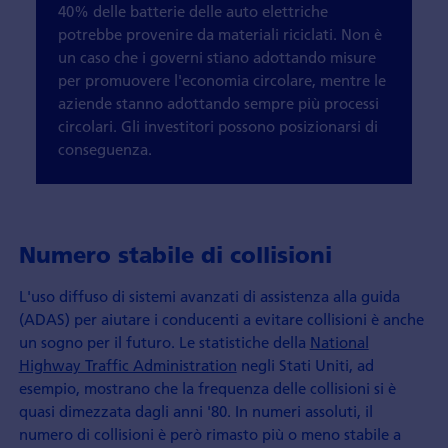
40% delle batterie delle auto elettriche
potrebbe provenire da materiali riciclati. Non è
un caso che i governi stiano adottando misure
per promuovere l'economia circolare, mentre le
aziende stanno adottando sempre più processi
circolari. Gli investitori possono posizionarsi di
conseguenza.
Numero stabile di collisioni
L'uso diffuso di sistemi avanzati di assistenza alla guida
(ADAS) per aiutare i conducenti a evitare collisioni è anche
un sogno per il futuro. Le statistiche della
National
Highway Traffic Administration
negli Stati Uniti, ad
esempio, mostrano che la frequenza delle collisioni si è
quasi dimezzata dagli anni '80. In numeri assoluti, il
numero di collisioni è però rimasto più o meno stabile a