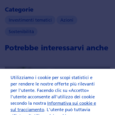
economy
Categorie
and
it's
Investimenti tematici
Azioni
investment
opportunities.
Sostenibilità
Potrebbe interessarvi anche
Utilizziamo i cookie per scopi statistici e
per rendere le nostre offerte più rilevanti
per l'utente. Facendo clic su «Accetto»
l'utente acconsente all'utilizzo dei cookie
secondo la nostra
Informativa sui cookie e
sul tracciamento
. L'utente può tuttavia