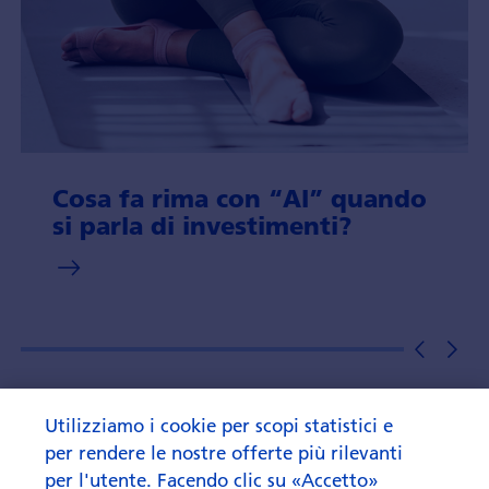
Cosa fa rima con “AI” quando
si parla di investi­menti?
Utilizziamo i cookie per scopi statistici e
per rendere le nostre offerte più rilevanti
per l'utente. Facendo clic su «Accetto»