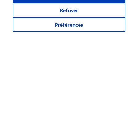
2026
Refuser
Préférences
Rester informé
Autres sites
Suivez-
nous