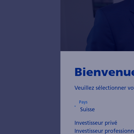
Bienvenu
Veuillez sélectionner vo
Pays
Investisseur privé
Bertrand Born, gestionnaire de po
Investisseur professionn
s'est avérée exagérée. »