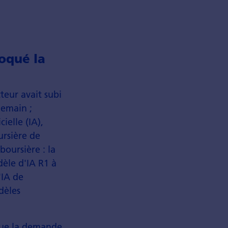
oqué la
cteur avait subi
demain ;
ielle (IA),
ursière de
boursière : la
èle d'IA R1 à
'IA de
dèles
 que la demande