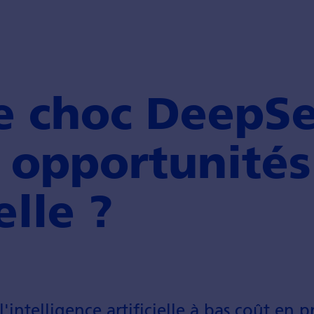
e choc DeepSe
 opportunités 
elle ?
'intelligence artificielle à bas coût en 