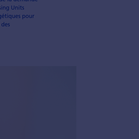
sing Units
rgétiques pour
 des