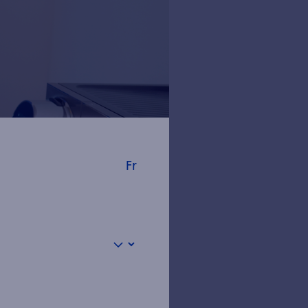
Fr
annonces de DeepSeek en janvier