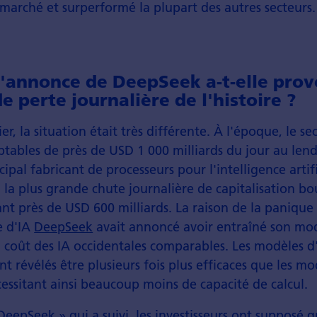
 marché et surperformé la plupart des autres secteurs.
l'annonce de DeepSeek a-t-elle prov
e perte journalière de l'histoire ?
er, la situation était très différente. À l'époque, le se
tables de près de USD 1 000 milliards du jour au len
cipal fabricant de processeurs pour l'intelligence artific
 la plus grande chute journalière de capitalisation bo
dant près de USD 600 milliards. La raison de la panique 
e d'IA
DeepSeek
avait annoncé avoir entraîné son mod
 coût des IA occidentales comparables. Les modèles d
t révélés être plusieurs fois plus efficaces que les mo
essitant ainsi beaucoup moins de capacité de calcul.
DeepSeek » qui a suivi, les investisseurs ont supposé