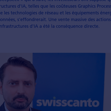
tructures d'IA, telles que les coûteuses Graphics Proces
ue les technologies de réseau et les équipements éne
données, s'effondrerait. Une vente massive des actions
infrastructures d'IA a été la conséquence directe.