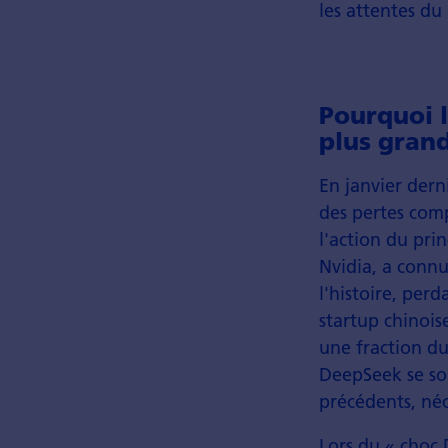
les attentes du
Pourquoi 
plus grand
En janvier derni
des pertes comp
l'action du prin
Nvidia, a connu
l'histoire, per
startup chinois
une fraction du
DeepSeek se son
précédents, néc
Lors du « choc 