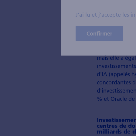
J'ai lu et j'accepte les
in
Aujourd'hui, il
Confirmer
étaient largeme
Non seulement 
mais elle a éga
investissements
d'IA (appelés h
concordantes d
d'investissemen
% et Oracle de
Investissemen
centres de do
milliards de d