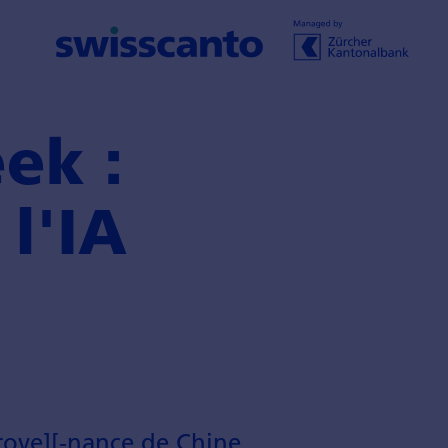
ek :
l'IA
prove][-nance de Chine