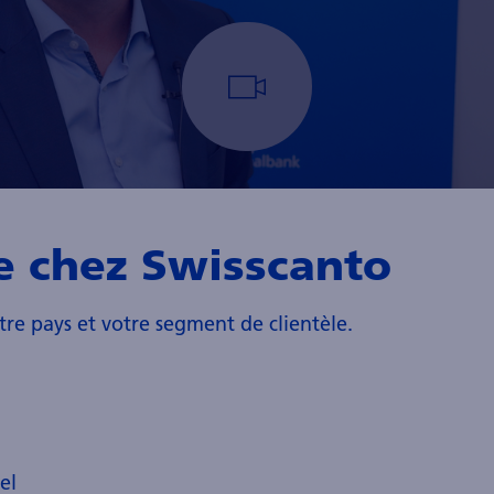
e chez Swisscanto
tre pays et votre segment de clientèle.
rtefeuille principal : « La mort supposée de l'IA après les 
el