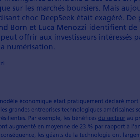
e sur les marchés boursiers. Mais aujour
disant choc DeepSeek était exagéré. De p
and Born et Luca Menozzi identifient de
peut offrir aux investisseurs intéres­sés 
la numé­risation.
zi
 modèle économique était pratiquement déclaré mort i
les grandes entreprises technologiques américaines s
silientes. Par exemple, les bénéfices
du secteur
au p
ont augmenté en moyenne de 23 % par rapport à l'a
 conséquence, les géants de la technologie ont large