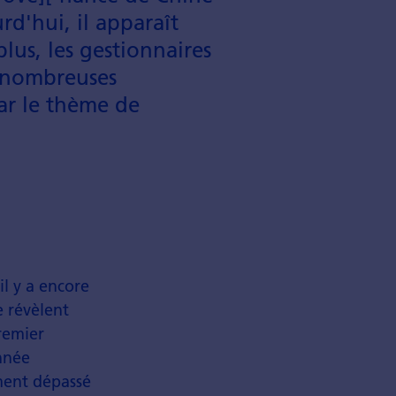
d'hui, il apparaît
lus, les gestionnaires
 nom­breuses
par le thème de
l y a encore
e révèlent
remier
nnée
ment dépassé