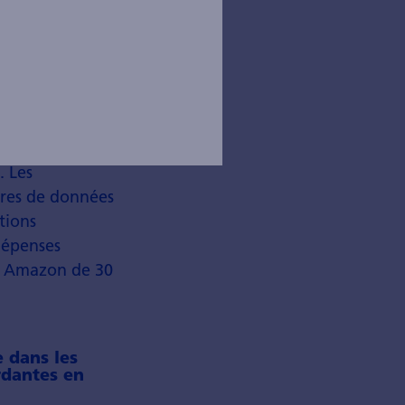
début d'année
est produit.
d'augmenter,
. Les
tres de données
tions
dépenses
5, Amazon de 30
 dans les
rdantes en