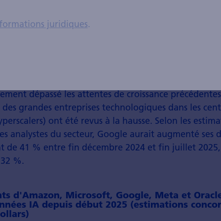
formations juridiques
.
 apparaît clairement que les réactions du marché en 
nt exagérées. De plus, l'inverse des craintes d'alors s'
la demande pour les infrastructures d'IA a continué 
lement dépassé les attentes de croissance précédentes
 des grandes entreprises technologiques dans les cen
yperscalers) ont été revus à la hausse. Selon les estima
es analystes du secteur, Google aurait augmenté ses 
t de 41 % entre fin décembre 2024 et fin juillet 202
 32 %.
ts d'Amazon, Microsoft, Google, Meta et Oracle
nnées IA depuis début 2025 (estimations conco
ollars)