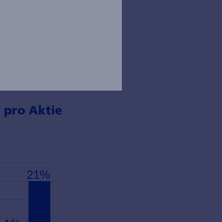
t der Anleger
ierung
n von den
oderates
bgestützt.
 pro Aktie