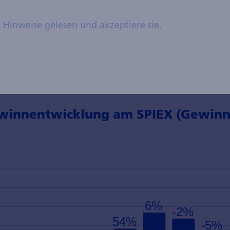
ie Nebenwerte meines Erachtens weiterhin in der Guns
h das Gewinnwachstum nach einer Phase der Konsolid
n Hinweise
gelesen und akzeptiere sie.
sollte. Das erwartete Gewinnwachstum wird getrage
dheit und Technologie, während für Finanzen nur m
 erwartet wird. Insgesamt ist der Trend aber breit a
winnentwicklung am SPIEX (Gewinn