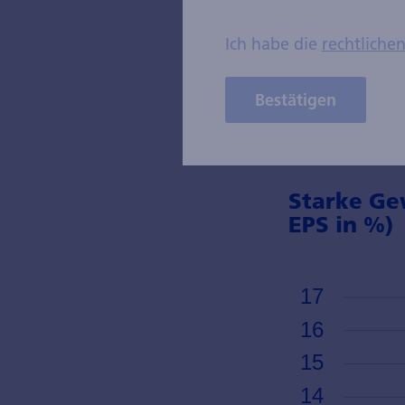
2026 sollten d
stehen, da sic
Ich habe die
rechtliche
beschleunigen 
Sektoren Gesun
Bestätigen
Gewinnwachstum
Starke Ge
EPS in %)