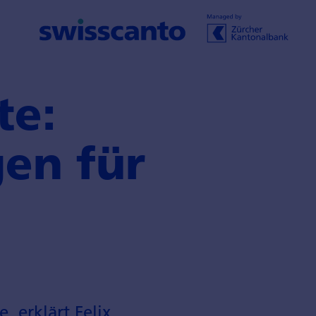
te:
en für
 erklärt Felix