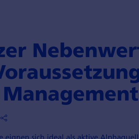
zer Nebenwer
Voraussetzung
s Management
6
ignen sich ideal als aktive Alphaquelle,