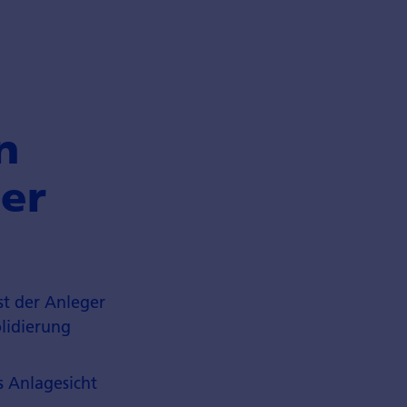
n
er
t der Anleger
lidierung
s Anlagesicht