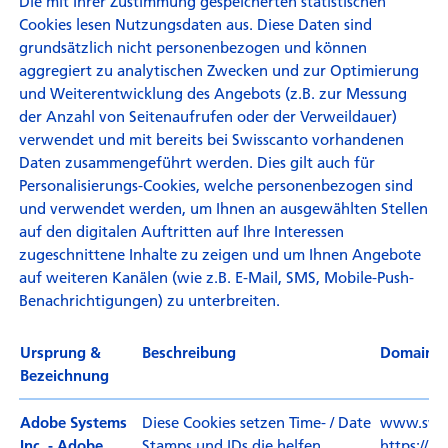
Die mit Ihrer Zustimmung gespeicherten statistischen
Cookies lesen Nutzungsdaten aus. Diese Daten sind
grundsätzlich nicht personenbezogen und können
aggregiert zu analytischen Zwecken und zur Optimierung
und Weiterentwicklung des Angebots (z.B. zur Messung
der Anzahl von Seitenaufrufen oder der Verweildauer)
verwendet und mit bereits bei Swisscanto vorhandenen
Daten zusammengeführt werden. Dies gilt auch für
Personalisierungs-Cookies, welche personenbezogen sind
und verwendet werden, um Ihnen an ausgewählten Stellen
auf den digitalen Auftritten auf Ihre Interessen
zugeschnittene Inhalte zu zeigen und um Ihnen Angebote
auf weiteren Kanälen (wie z.B. E-Mail, SMS, Mobile-Push-
Benachrichtigungen) zu unterbreiten.
Ursprung &
Beschreibung
Domain 
Bezeichnung
Diese Cookies setzen Time- / Date
www.swis
Adobe Systems
Stamps und IDs die helfen,
https://pr
Inc. - Adobe