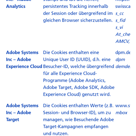
persistentes Tracking innerhalb
swisscant
Analytics
der Session oder übergreifend im
s_cc
gleichen Browser sicherzustellen.
s_fid
s_vi
At_check
AMCV, A
Die Cookies enthalten eine
dpm.demd
Adobe Systems
Unique User ID (UUID), d.h. eine
dpm
Inc – Adobe
Besucher-ID, welche übergreifend
demdex
Experience Cloud
für alle Experience Cloud-
Programme (Adobe Analytics,
Adobe Target, Adobe SDK, Adobe
Experience Cloud) genutzt wird.
Die Cookies enthalten Werte (z.B.
www.swis
Adobe Systems
Session- und Browser-ID), um zu
mbox
Inc – Adobe
managen, wie Besuchende Adobe
Target
Target-Kampagnen empfangen
und nutzen.