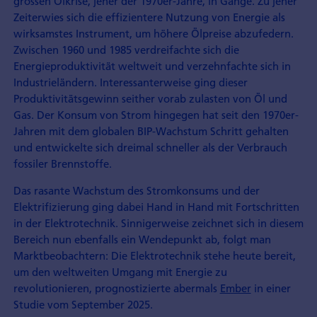
grossen Ölkrise, jener der 1970er-Jahre, in Gange. Zu jener
Zeiterwies sich die effizientere Nutzung von Energie als
wirksamstes Instrument, um höhere Ölpreise abzufedern.
Zwischen 1960 und 1985 verdreifachte sich die
Energieproduktivität weltweit und verzehnfachte sich in
Industrieländern. Interessanterweise ging dieser
Produktivitätsgewinn seither vorab zulasten von Öl und
Gas. Der Konsum von Strom hingegen hat seit den 1970er-
Jahren mit dem globalen BIP-Wachstum Schritt gehalten
und entwickelte sich dreimal schneller als der Verbrauch
fossiler Brennstoffe.
Das rasante Wachstum des Stromkonsums und der
Elektrifizierung ging dabei Hand in Hand mit Fortschritten
in der Elektrotechnik. Sinnigerweise zeichnet sich in diesem
Bereich nun ebenfalls ein Wendepunkt ab, folgt man
Marktbeobachtern: Die Elektrotechnik stehe heute bereit,
um den weltweiten Umgang mit Energie zu
revolutionieren, prognostizierte abermals
Ember
in einer
Studie vom September 2025.