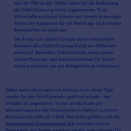
Seit der Öl­krise der 1970er-Jahre hat die Bedeutung
der Elektri­fizierung stetig zugenommen. Trotz
Wirtschafts­wachstum könnte nun bereits in wenigen
Jahren der Kipppunkt für die Nach­frage nach fossilen
Brenn­stoffen erreicht sein.
Der Ersatz von fossiler Energie durch erneuerbare
Ener­gien plus Elektri­fizierung bietet ein Milliarden­
potenzial. Besonders Elektro­technik sowie spezia­
lisierte Planungs- und Bauunter­nehmen für Strom­
netze erscheinen uns aus Anlage­sicht als interessant.
Selbst wenn die Strasse von Hormus noch dieser Tage
wieder für den Schiffsverkehr geöffnet würde – der
Schaden ist angerichtet. So hat die Blockade der
Meeresstrasse bei den Produzenten in Nahost zu einem
Rückstau von mehr als 1 Mrd. Fass Erdöl geführt, wie die
Internationale Energieagentur IEA
unlängst warnte.
Beobachter wie
Ember
sprechen bereits vom grössten Öl-