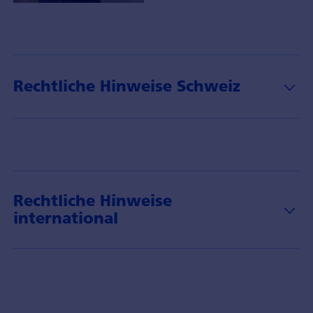
Portfoliomanager
Daniel
Fauser
mit
Insights
Rechtliche Hinweise Schweiz
über
das
Thema
Climate
und
dessen
Anlagechancen.
Rechtliche Hinweise
international