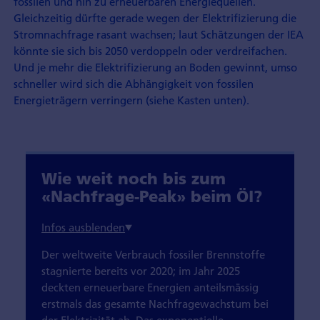
fossilen und hin zu erneuerbaren Energiequellen.
Gleichzeitig dürfte gerade wegen der Elektrifizierung die
Stromnachfrage rasant wachsen; laut Schätzungen der IEA
könnte sie sich bis 2050 verdoppeln oder verdreifachen.
Und je mehr die Elektrifizierung an Boden gewinnt, umso
schneller wird sich die Abhängigkeit von fossilen
Energieträgern verringern (siehe Kasten unten).
Wie weit noch bis zum
«Nachfrage-Peak» beim Öl?
Der weltweite Verbrauch fossiler Brennstoffe
stagnierte bereits vor 2020; im Jahr 2025
deckten erneuerbare Energien anteilsmässig
erstmals das gesamte Nachfragewachstum bei
der Elektrizität ab. Das exponentielle