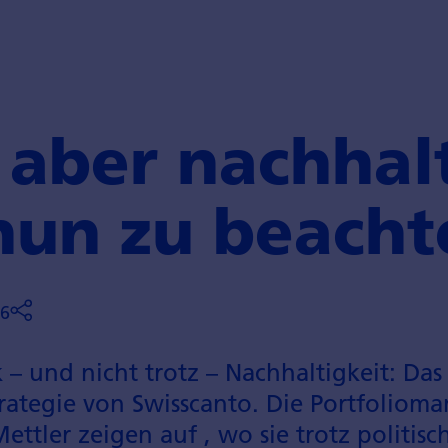
 aber nachhal
 nun zu beach
26
 und nicht trotz – Nachhaltigkeit: Das
trategie von Swisscanto. Die Portfolio­m
ttler zeigen auf , wo sie trotz politi