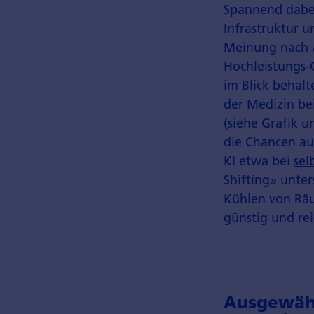
Spannend dabei
Infrastruktur 
Meinung nach A
Hochleistungs-
im Blick behal
der Medizin b
(siehe Grafik u
die Chancen au
KI etwa bei
sel
Shifting» unte
Kühlen von Räu
günstig und rei
Ausgewähl