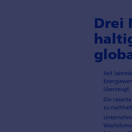
Drei
halti
globa
Seit Jahre
Energiewend
überzeugt.
Die rasante
zu nachhal
Unternehmen
Wachstumspo