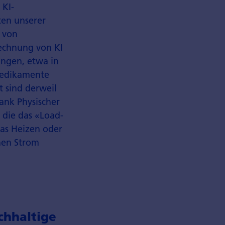
 KI-
ten unserer
 von
rechnung von KI
ungen, etwa in
Medikamente
t sind derweil
ank Physischer
, die das «Load-
das Heizen oder
enen Strom
h­haltige