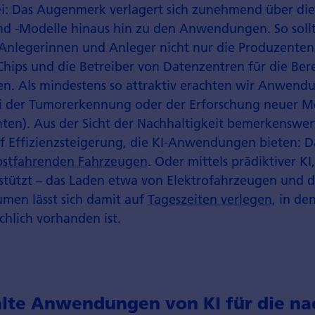
: Das Augenmerk verlagert sich zunehmend über die
und -Modelle hinaus hin zu den Anwendungen. So soll
nlegerinnen und Anleger nicht nur die Produzenten
Chips und die Betreiber von Datenzentren für die Be
ten. Als mindestens so attraktiv erachten wir Anwend
ei der Tumorerkennung oder der Erforschung neuer 
nten). Aus der Sicht der Nachhaltigkeit bemerkenswer
f Effizienzsteigerung, die KI-Anwendungen bieten: D
bstfahrenden Fahrzeugen
. Oder mittels prädiktiver KI
rstützt – das Laden etwa von Elektrofahrzeugen und 
men lässt sich damit auf
Tageszeiten verlegen
, in d
chlich vorhanden ist.
te Anwen­dungen von KI für die nac