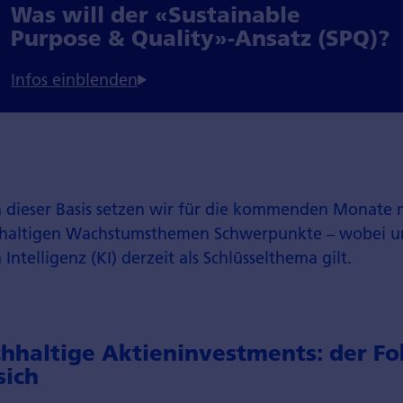
Was will der «Sustainable
Purpose & Quality»-Ansatz (SPQ)?
dieser Basis setzen wir für die kommenden Monate n
haltigen Wachstumsthemen Schwerpunkte – wobei u
 Intelligenz (KI) derzeit als Schlüsselthema gilt.
chhaltige Aktieninvestments: der Fo
sich