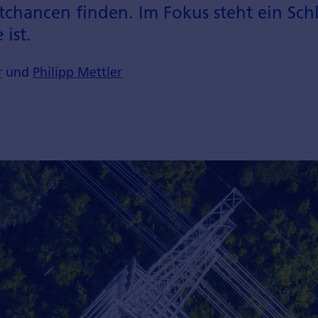
chancen finden. Im Fokus steht ein Schl
 ist.
r
und
Philipp Mettler