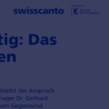
tig: Das
ten
 bleibt der Anspruch
anager Dr. Gerhard
schem Gegen­wind