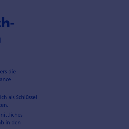
h­
n
ers die
mance
ch als Schlüssel
ten.
ittliches
ab in den