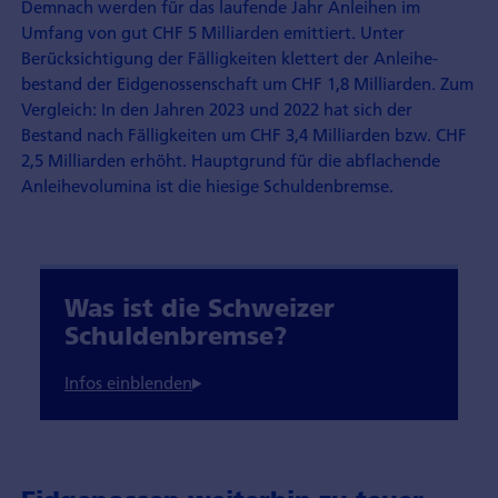
Demnach werden für das laufende Jahr Anleihen im
Umfang von gut CHF 5 Milliarden emittiert. Unter
Berücksichtigung der Fälligkeiten klettert der Anleihe­
bestand der Eidgenossenschaft um CHF 1,8 Milliarden. Zum
Vergleich: In den Jahren 2023 und 2022 hat sich der
Bestand nach Fälligkeiten um CHF 3,4 Milliarden bzw. CHF
2,5 Milliarden erhöht. Hauptgrund für die abflachende
Anleihevolumina ist die hiesige Schuldenbremse.
Was ist die Schweizer
Schuldenbremse?