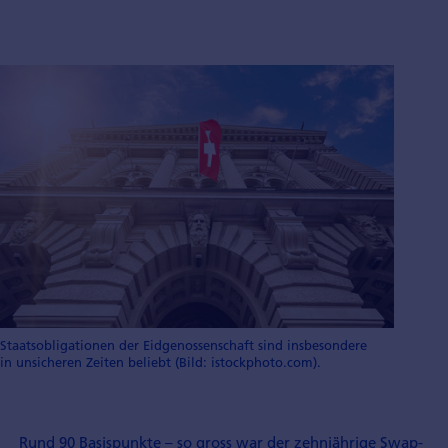
Staatsobligationen der Eidgenossenschaft sind insbesondere
in unsicheren Zeiten beliebt (Bild: istockphoto.com).
Rund 90 Basispunkte – so gross war der zehnjährige Swap-