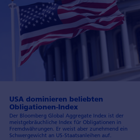
USA dominieren beliebten
Obligationen-Index
Der Bloomberg Global Aggregate Index ist der
meist­gebräuchliche Index für Obliga­tionen in
Fremd­währungen. Er weist aber zunehmend ein
Schwer­gewicht an US-Staatsanleihen auf.