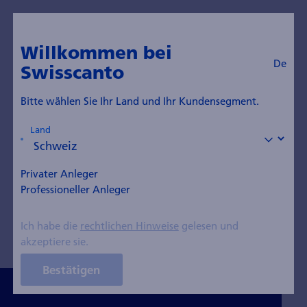
De
swisscanto.com
Willkommen bei
De
Swisscanto
Insights Blog
Bitte wählen Sie Ihr Land und Ihr Kundensegment.
Land
Alle Themen
Themeninvestments
Aktien
Obligationen
Immobilien
Edelmetall
Privater Anleger
Professioneller Anleger
Anlagestrategie
Nachhaltigkeit
Vorsorge
ETFs und Indexfonds
Private Equity
Ich habe die
rechtlichen Hinweise
gelesen und
akzeptiere sie.
Bestätigen