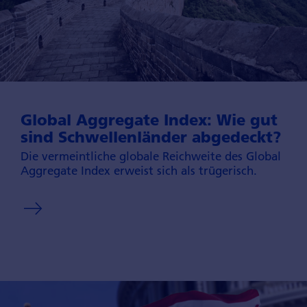
Global Aggre­gate Index: Wie gut
sind Schwellen­länder abgedeckt?
Die vermeintliche globale Reichweite des Global
Aggregate Index erweist sich als trügerisch.