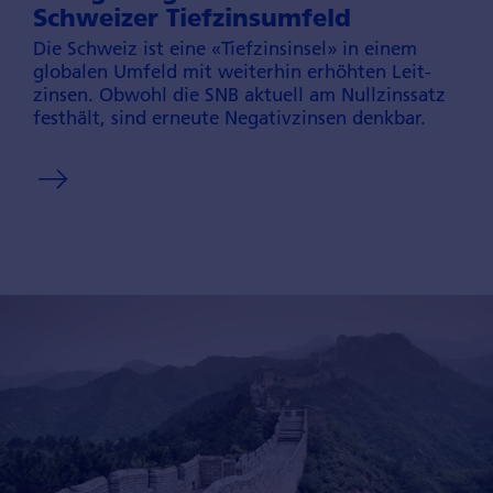
Schweizer Tiefzinsumfeld
Die Schweiz ist eine «Tiefzins­insel» in einem
globalen Umfeld mit weiterhin erhöhten Leit­
zinsen. Obwohl die SNB aktuell am Null­zins­satz
festhält, sind erneute Negativ­zinsen denkbar.