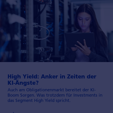
High Yield: Anker in Zeiten der
KI-Ängste?
Auch am Obligationen­markt bereitet der KI-
Boom Sorgen. Was trotzdem für Investments in
das Segment High Yield spricht.