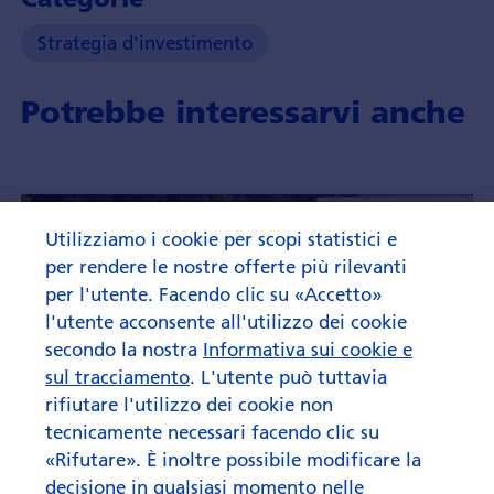
Strategia d'investimento
Potrebbe interessarvi anche
Utilizziamo i cookie per scopi statistici e
per rendere le nostre offerte più rilevanti
per l'utente. Facendo clic su «Accetto»
l'utente acconsente all'utilizzo dei cookie
secondo la nostra
Informativa sui cookie e
sul tracciamento
. L'utente può tuttavia
rifiutare l'utilizzo dei cookie non
tecnicamente necessari facendo clic su
«Rifutare». È inoltre possibile modificare la
decisione in qualsiasi momento nelle