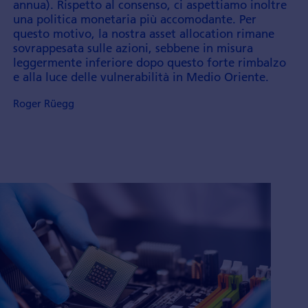
annua). Rispetto al consenso, ci aspettiamo inoltre
una politica monetaria più accomodante. Per
questo motivo, la nostra asset allocation rimane
sovrappesata sulle azioni, sebbene in misura
leggermente inferiore dopo questo forte rimbalzo
e alla luce delle vulnerabilità in Medio Oriente.
Roger Rüegg