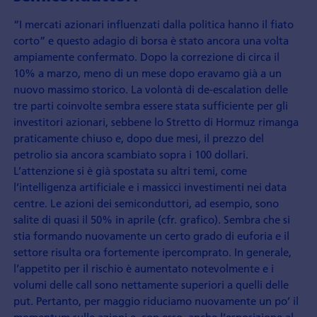
“I mercati azionari influenzati dalla politica hanno il fiato
corto” e questo adagio di borsa è stato ancora una volta
ampiamente confermato. Dopo la correzione di circa il
10% a marzo, meno di un mese dopo eravamo già a un
nuovo massimo storico. La volontà di de-escalation delle
tre parti coinvolte sembra essere stata sufficiente per gli
investitori azionari, sebbene lo Stretto di Hormuz rimanga
praticamente chiuso e, dopo due mesi, il prezzo del
petrolio sia ancora scambiato sopra i 100 dollari.
L’attenzione si è già spostata su altri temi, come
l’intelligenza artificiale e i massicci investimenti nei data
centre. Le azioni dei semiconduttori, ad esempio, sono
salite di quasi il 50% in aprile (cfr. grafico). Sembra che si
stia formando nuovamente un certo grado di euforia e il
settore risulta ora fortemente ipercomprato. In generale,
l’appetito per il rischio è aumentato notevolmente e i
volumi delle call sono nettamente superiori a quelli delle
put. Pertanto, per maggio riduciamo nuovamente un po’ il