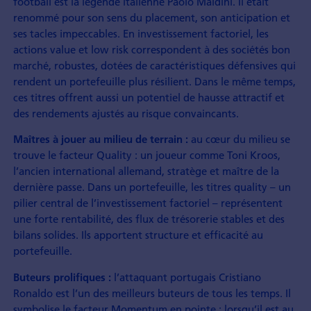
football est la légende italienne Paolo Maldini. Il était
renommé pour son sens du placement, son anticipation et
ses tacles impeccables. En investissement factoriel, les
actions value et low risk correspondent à des sociétés bon
marché, robustes, dotées de caractéristiques défensives qui
rendent un portefeuille plus résilient. Dans le même temps,
ces titres offrent aussi un potentiel de hausse attractif et
des rendements ajustés au risque convaincants.
au cœur du milieu se
Maîtres à jouer au milieu de terrain :
trouve le facteur Quality : un joueur comme Toni Kroos,
l’ancien international allemand, stratège et maître de la
dernière passe. Dans un portefeuille, les titres quality – un
pilier central de l’investissement factoriel – représentent
une forte rentabilité, des flux de trésorerie stables et des
bilans solides. Ils apportent structure et efficacité au
portefeuille.
l’attaquant portugais Cristiano
Buteurs prolifiques :
Ronaldo est l’un des meilleurs buteurs de tous les temps. Il
symbolise le facteur Momentum en pointe : lorsqu’il est au