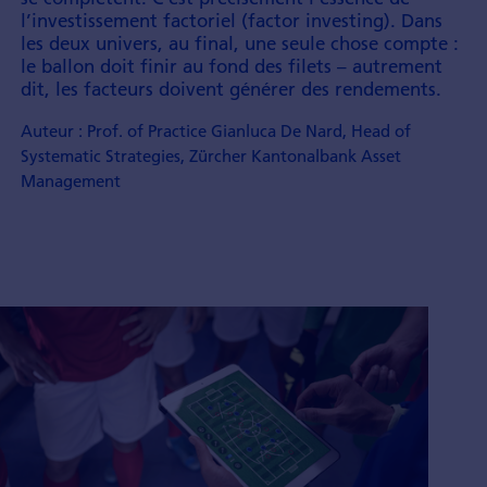
l’investissement factoriel (factor investing). Dans
les deux univers, au final, une seule chose compte :
le ballon doit finir au fond des filets – autrement
dit, les facteurs doivent générer des rendements.
Auteur : Prof. of Practice Gianluca De Nard, Head of
Systematic Strategies, Zürcher Kantonalbank Asset
Management