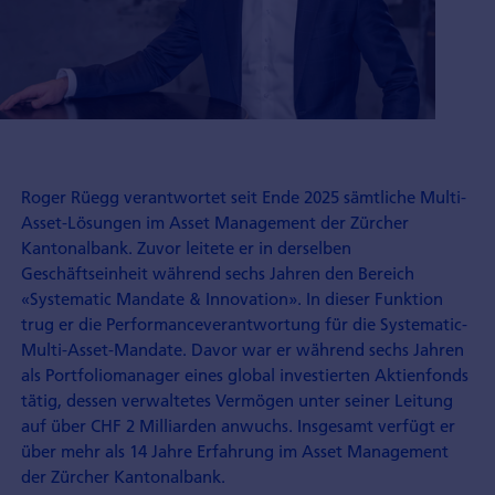
Roger Rüegg verantwortet seit Ende 2025 sämtliche Multi-
Asset-Lösungen im Asset Management der Zürcher
Kantonalbank. Zuvor leitete er in derselben
Geschäftseinheit während sechs Jahren den Bereich
«Systematic Mandate & Innovation». In dieser Funktion
trug er die Performanceverantwortung für die Systematic-
Multi-Asset-Mandate. Davor war er während sechs Jahren
als Portfoliomanager eines global investierten Aktienfonds
tätig, dessen verwaltetes Vermögen unter seiner Leitung
auf über CHF 2 Milliarden anwuchs. Insgesamt verfügt er
über mehr als 14 Jahre Erfahrung im Asset Management
der Zürcher Kantonalbank.