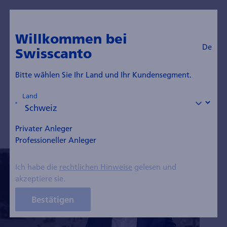
De
Zum Blog
Willkommen bei
De
Swisscanto
Dr. Roger Rüegg
Bitte wählen Sie Ihr Land und Ihr Kundensegment.
Mitglied der Direktion, Leiter Multi-Asset Solutions
Land
Privater Anleger
Professioneller Anleger
Ich habe die
rechtlichen Hinweise
gelesen und
akzeptiere sie.
Bestätigen