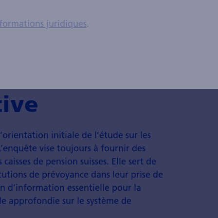
formations juridiques
.
pe vers une
tive
orientation initiale de l’étude sur les
L’enquête vise toujours à fournir des
 caisses de pension suisses. Elle sert de
itutions de prévoyance dans leur prise de
n d’information essentielle pour la
e approfondie sur le système de