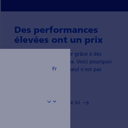
Des performances
élevées ont un prix
Un rendement supérieur grâce à des
placements plus onéreux. Voici pourquoi
Fr
le critère des frais à lui seul n'est pas
pertinent.
Lisez l'analyse spécifique ici