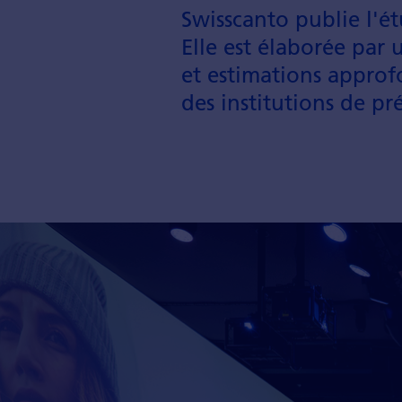
Swisscanto publie l'ét
Elle est éla­borée par 
et estimations appro­fo
des institutions de pré