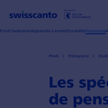
Fonds Swisscanto
Apprendre à investir
Durabilité
Prévoyance
A
Privés
Prévoyance
Etude
Les spé­
de pen