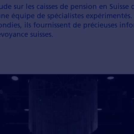
ude sur les caisses de pension en Suisse 
une équipe de spécial­istes expéri­mentés.
ndies, ils fournissent de pré­cieuses info
­voyance suisses.