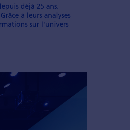
depuis déjà 25 ans.
 Grâce à leurs ana­lyses
r­mations sur l'univers