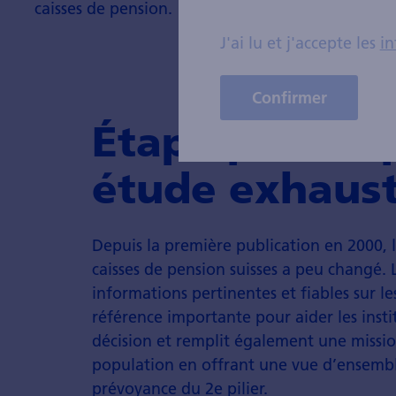
caisses de pension.
J'ai lu et j'accepte les
in
Confirmer
Étape par éta
étude exhaus
Depuis la première publication en 2000, l’
caisses de pension suisses a peu changé. 
informations pertinentes et fiables sur les
référence importante pour aider les inst
décision et remplit également une missio
population en offrant une vue d’ensembl
prévoyance du 2e pilier.