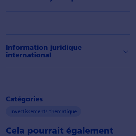
über
das
Thema
Wasser
und
dessen
Anlagechancen.
Information juridique
international
Catégories
Investissements thématique
Cela pourrait également