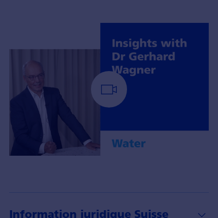
Portfoliomanager
Gerhard
Wagner
mit
Insights
Information juridique Suisse