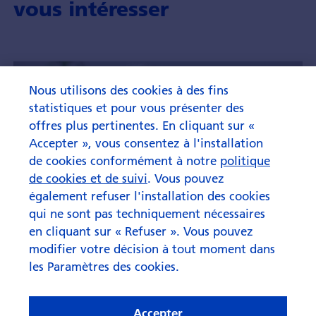
vous intéresser
Nous utilisons des cookies à des fins
statistiques et pour vous présenter des
offres plus pertinentes. En cliquant sur «
Accepter », vous consentez à l'installation
de cookies conformément à notre
politique
de cookies et de suivi
. Vous pouvez
également refuser l'installation des cookies
qui ne sont pas techniquement nécessaires
en cliquant sur « Refuser ». Vous pouvez
modifier votre décision à tout moment dans
les Paramètres des cookies.
Accepter