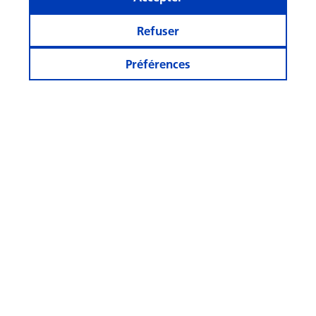
Refuser
Préférences
Qu'est-ce qui rime avec « IA »
dans le domaine de
l'investissement ?