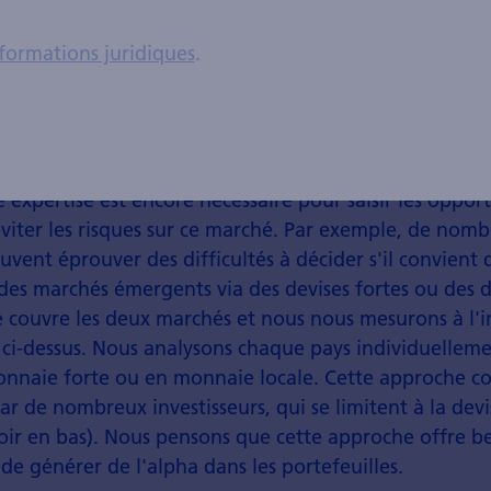
formations juridiques
.
expertise est encore nécessaire pour saisir les oppor
viter les risques sur ce marché. Par exemple, de nom
uvent éprouver des difficultés à décider s'il convient 
 des marchés émergents via des devises fortes ou des de
 couvre les deux marchés et nous nous mesurons à l'i
 ci-dessus. Nous analysons chaque pays individuelleme
monnaie forte ou en monnaie locale. Cette approche co
ar de nombreux investisseurs, qui se limitent à la devi
voir en bas). Nous pensons que cette approche offre 
de générer de l'alpha dans les portefeuilles.