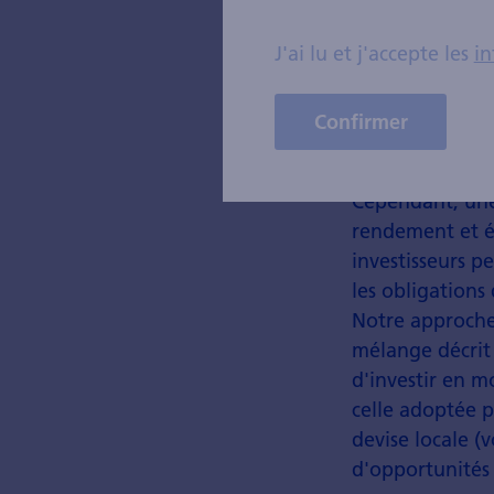
J'ai lu et j'accepte les
in
Confirmer
Cependant, une 
rendement et é
investisseurs pe
les obligations
Notre approche
mélange décrit
d'investir en 
celle adoptée p
devise locale (
d'opportunités 