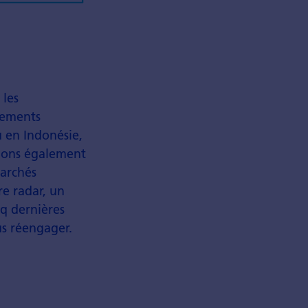
 les
ndements
u en Indonésie,
fions également
marchés
re radar, un
nq dernières
s réengager.