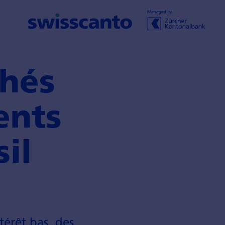
chés
ents
il
érêt bas, des