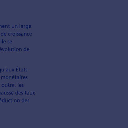
ment un large
 de croissance
lle se
'évolution de
qu'aux États-
t monétaires
outre, les
hausse des taux
réduction des