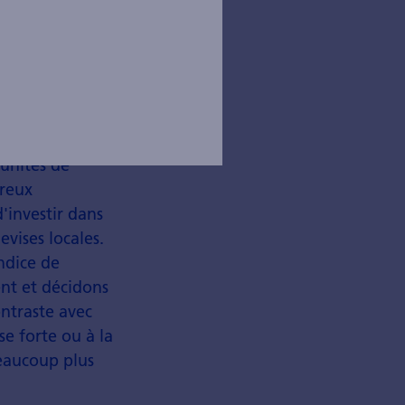
tunités de
breux
d'investir dans
vises locales.
ndice de
nt et décidons
ntraste avec
se forte ou à la
beaucoup plus