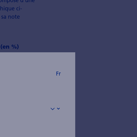
composé d'une
hique ci-
 sa note
 (en %)
Fr