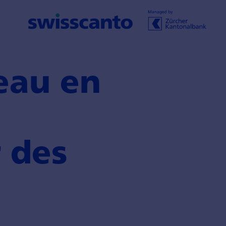
eau en
 des