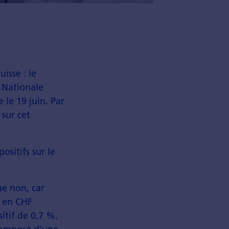
isse : le
 Nationale
 le 19 juin. Par
sur cet
ositifs sur le
ue non, car
s en CHF
itif de 0,7 %,