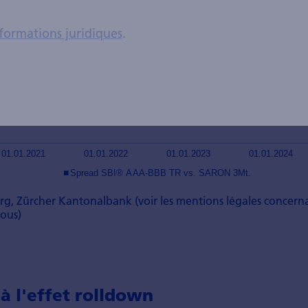
formations juridiques
.
rg, Zürcher Kantonalbank (voir les mentions légales concerna
sous)
à l'effet rolldown