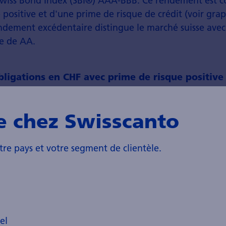
Swiss Bond Index (SBI®) AAA-BBB. Ce rendement est 
positive et d'une prime de risque de crédit (voir grap
ndement excédentaire distingue le marché suisse avec
e de AA.
ligations en CHF avec prime de risque positive
e chez Swisscanto
tre pays et votre segment de clientèle.
el