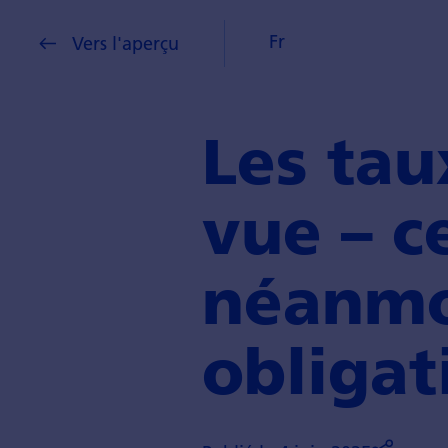
Fr
Vers l'aperçu
Les tau
vue – c
néanmo
obligat