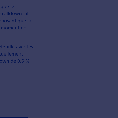
 que le
 rolldown : il
upposant que la
au moment de
euille avec les
ctuellement
ldown de 0,5 %