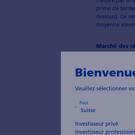
mesuré par le 
prime de terme 
dessous). Ce re
moyenne élevé
Marché des ob
Bienvenu
Veuillez sélectionner vo
Pays
Investisseur privé
Investisseur professionn