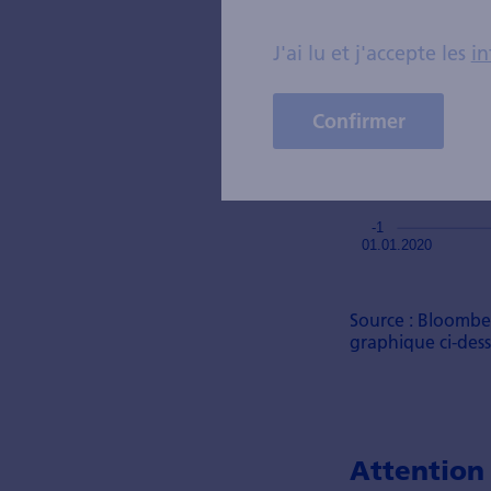
J'ai lu et j'accepte les
in
Confirmer
Source : Bloombe
graphique ci-des
Attention 