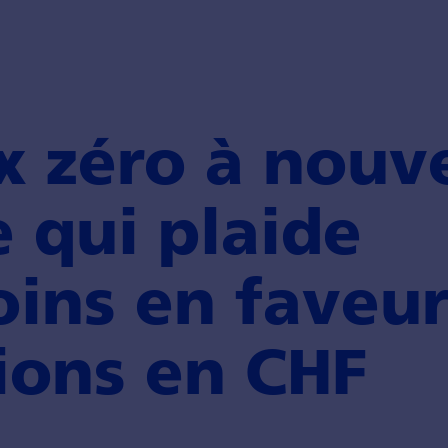
x zéro à nouv
e qui plaide
ins en faveur
ions en CHF