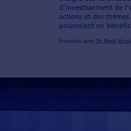
d'investissement de 
actions et des thèmes
pourraient en bénéfic
Entretien avec
Dr. René Nicol