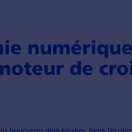
e numérique 
moteur de cro
ons boursières déjà élevées, René Nicolo