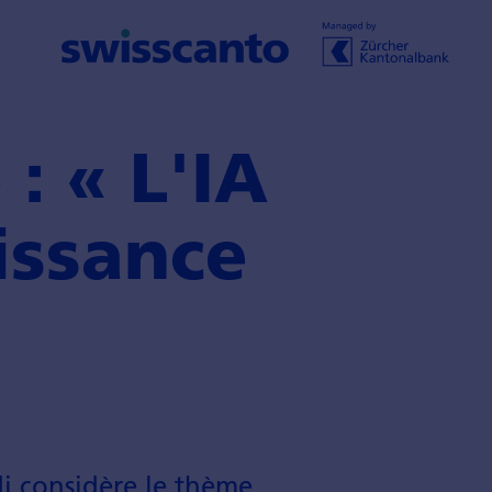
: « L'IA
issance
di considère le thème