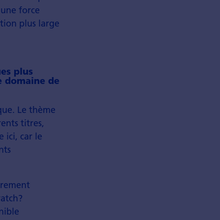
 une force
tion plus large
es plus
le domaine de
que. Le thème
ents titres,
ici, car le
nts
gèrement
watch?
nible