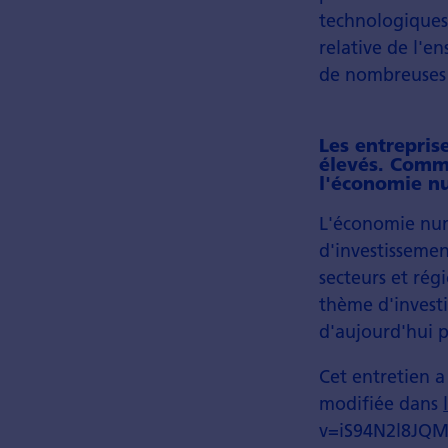
technologiques
relative de l'e
de nombreuses 
Les entrepris
élevés. Comme
l'économie nu
L'économie num
d'investissement
secteurs et rég
thème d'investi
d'aujourd'hui 
Cet entretien a
modifiée dans
v=iS94N2l8JQM) 