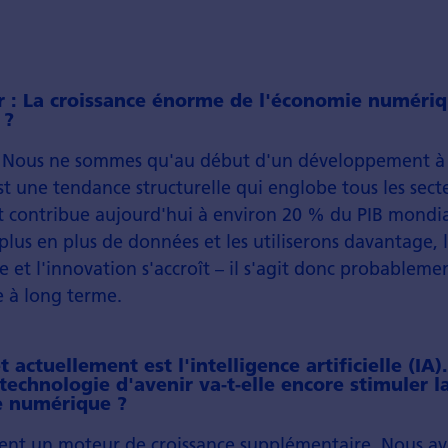
r : La croissance énorme de l'économie numériqu
 ?
: Nous ne sommes qu'au début d'un développement à 
t une tendance structurelle qui englobe tous les sect
 contribue aujourd'hui à environ 20 % du PIB mondia
plus en plus de données et les utiliserons davantage, 
 et l'innovation s'accroît – il s'agit donc probableme
e à long terme.
 actuellement est l'intelligence artificielle (IA)
technologie d'avenir va-t-elle encore stimuler l
e numérique ?
ement un moteur de croissance supplémentaire. Nous av