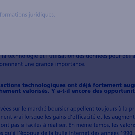
formations juridiques
.
ans le domaine de la santé consiste à mettre davantag
en plus du traitement des symptômes. Dans le diagnos
ilisation de la numérisation, des données et surtout de
 établir des tableaux cliniques et identifier de meille
ns la vie quotidienne, nous voyons que, avec la tenda
, la technologie et l'utilisation des données pour des 
 prennent une grande importance.
 actions technologiques ont déjà fortement aug
chement valorisés. Y a-t-il encore des opportuni
evées sur le marché boursier appellent toujours à la p
ement vrai lorsque les gains d'efficacité et les augmen
ont pas si faciles à réaliser. En même temps, les valor
es qu'à l'époque de la bulle Internet des années 1990.