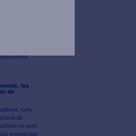
e l'accent sur
tic, comme
 l'IA est
urs
nce au fitness
applications
menté, les
tés de
rudence. Cela
tations de
isations ne sont
 Les entreprises