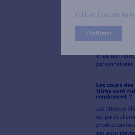
ici ?
J'ai lu et j'accepte les
in
Une tendance d
la prévention 
mentionné, l'ut
Confirmer
importante pour
traitements. Da
et au bien-être
personnalisées
Les cours des
titres sont ri
rendement ?
Les attentes él
est particulièr
production ne s
pas aussi élevé