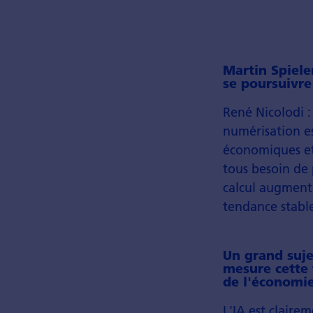
Martin Spiele
se poursuivre
René Nicolodi 
numérisation es
économiques et
tous besoin de 
calcul augmente
tendance stabl
Un grand sujet
mesure cette 
de l'économi
L'IA est clair