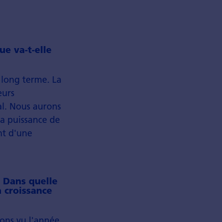
e va-t-elle
long terme. La
eurs
l. Nous aurons
la puissance de
nt d'une
. Dans quelle
a croissance
ons vu l'année