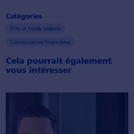
Catégories
ETFs et Fonds indexés
Connaissances financières
Cela pourrait également
vous intéresser