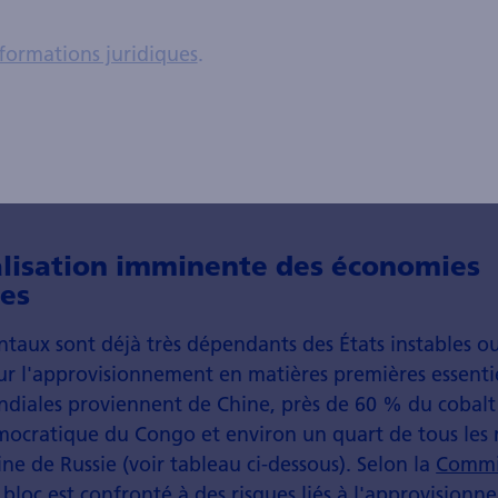
économie circulaire entre en jeu. Non seulement elle 
formations juridiques
.
 des ressources naturelles, mais elle s'avère également
les matériaux déjà en circulation au sein du système.
ui se concentrent sur le thème de l'économie circulair
arder à l'esprit le facteur de l'indépendance économ
alisation imminente des économies
les
ntaux sont déjà très dépendants des États instables 
r l'approvisionnement en matières premières essentie
ndiales proviennent de Chine, près de 60 % du cobalt
ocratique du Congo et environ un quart de tous les
ne de Russie (voir tableau ci-dessous). Selon la
Commi
e bloc est confronté à des risques liés à l'approvision