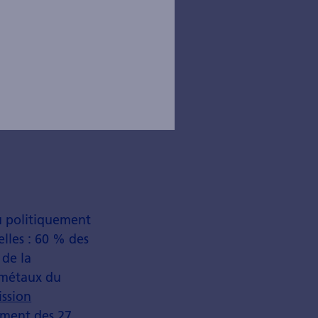
promet une
 très utile
 Les
e devraient
ique.
ou politiquement
lles : 60 % des
 de la
 métaux du
ssion
nement des 27