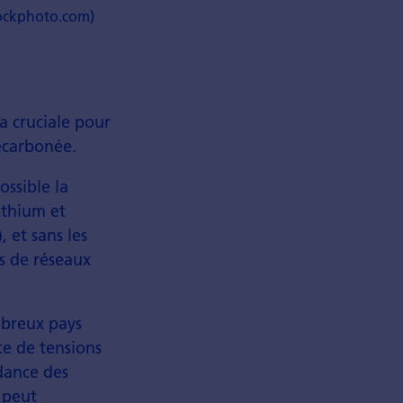
tockphoto.com)
ra cruciale pour
décarbonée.
ossible la
ithium et
, et sans les
as de réseaux
mbreux pays
e de tensions
ndance des
 peut