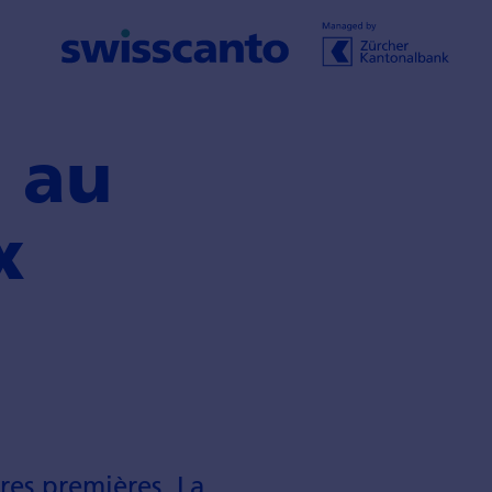
e au
x
res premières. La