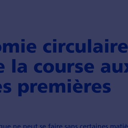
mie circulair
 la course au
es premières
que ne peut se faire sans certaines matiè