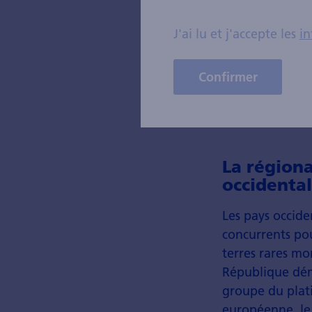
C'est là que l'
J'ai lu et j'accepte les
in
gestion durable
pour maintenir 
investisseurs q
Confirmer
donc toujours g
La région
occidenta
Les pays occide
concurrents pou
terres rares mo
République dém
groupe du plati
européenne
, l