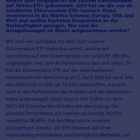
Relativ spät hingegen ist die Zürcher Kantonalbank
auf Aktien-ETFs gekommen: 2025 hat sie die von dir
erwähnten ESGeneration ETFs lanciert. Diese
investieren in die Märkte Schweiz, Europa, USA und
Welt und wollen höchsten Ansprüchen an die
Nachhaltigkeit genügen. Wie sind die
Anlagelösungen im Markt aufgenommen worden?
Wir sind sehr zufrieden mit dem Start unserer
ESGeneration ETF (siehe Box unten), welche seit
Lancierung auf eine Gesamtgrösse von rund CHF 380 Mio.
angestiegen sind, und die Performance lässt sich sehen. So
hat der ESGeneration ETF auf den amerikanischen
Aktienmarkt seit dem Listing am 2. April 2025 bis am 6. Mai
den MSCI USA in USD um 13,02% übertroffen, was sich
auch in der Performance des Produkts auf den Weltaktien-
Index widerspiegelt: Diese liegt in CHF 9,56% vor dem
MSCI All Countries World Index seit dem Listing. Die
absolute Performance seit Lancierung beträgt 44,91%
respektive 28,49%. Das bestätigt uns in unserem
einzigartigen Ansatz: Die ETFs basieren auf einer
eigenständig entwickelten Nachhaltigkeits-Methodik und