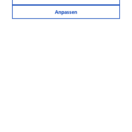
Anpassen
Asset Allocation Update