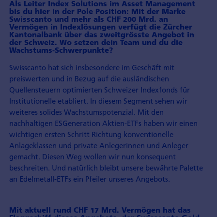
Als Leiter Index Solutions im Asset Management
bis du hier in der Pole Position: Mit der Marke
Swisscanto und mehr als CHF 200 Mrd. an
Vermögen in Indexlösungen verfügt die Zürcher
Kantonalbank über das zweitgrösste Angebot in
der Schweiz. Wo setzen dein Team und du die
Wachstums-Schwerpunkte?
Swisscanto hat sich insbesondere im Geschäft mit
preiswerten und in Bezug auf die ausländischen
Quellensteuern optimierten Schweizer Indexfonds für
Institutionelle etabliert. In diesem Segment sehen wir
weiteres solides Wachstumspotenzial. Mit den
nachhaltigen ESGeneration Aktien-ETFs haben wir einen
wichtigen ersten Schritt Richtung konventionelle
Anlageklassen und private Anlegerinnen und Anleger
gemacht. Diesen Weg wollen wir nun konsequent
beschreiten. Und natürlich bleibt unsere bewährte Palette
an Edelmetall-ETFs ein Pfeiler unseres Angebots.
Mit aktuell rund CHF 17 Mrd. Vermögen hat das