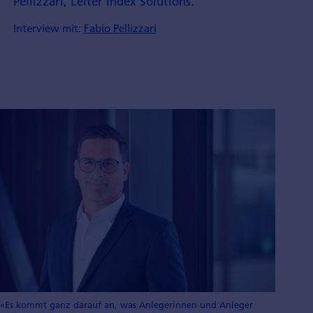
Pellizzari, Leiter Index Solutions.
Interview mit:
Fabio Pellizzari
«Es kommt ganz darauf an, was Anlegerinnen und Anleger