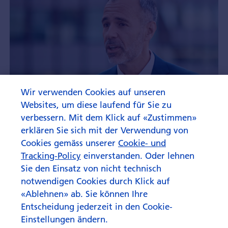
Wir verwenden Cookies auf unseren
Websites, um diese laufend für Sie zu
verbessern. Mit dem Klick auf «Zustimmen»
erklären Sie sich mit der Verwendung von
Cookies gemäss unserer
Cookie- und
Tracking-Policy
einverstanden. Oder lehnen
Sie den Einsatz von nicht technisch
notwendigen Cookies durch Klick auf
«Ablehnen» ab. Sie können Ihre
Entscheidung jederzeit in den Cookie-
Einstellungen ändern.