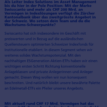
Als Leiter Index Solutions im Asset Management
bis du hier in der Pole Position: Mit der Marke
Swisscanto und mehr als CHF 200 Mrd. an
Vermögen in Indexlösungen verfügt die Zürcher
Kantonalbank über das zweitgrösste Angebot in
der Schweiz. Wo setzen dein Team und du die
Wachstums-Schwerpunkte?
Swisscanto hat sich insbesondere im Geschäft mit
preiswerten und in Bezug auf die ausländischen
Quellensteuern optimierten Schweizer Indexfonds für
Institutionelle etabliert. In diesem Segment sehen wir
weiteres solides Wachstumspotenzial. Mit den
nachhaltigen ESGeneration Aktien-ETFs haben wir einen
wichtigen ersten Schritt Richtung konventionelle
Anlageklassen und private Anlegerinnen und Anleger
gemacht. Diesen Weg wollen wir nun konsequent
beschreiten. Und natürlich bleibt unsere bewährte Palette
an Edelmetall-ETFs ein Pfeiler unseres Angebots.
Mit aktuell rund CHF 17 Mrd. Vermögen hat das