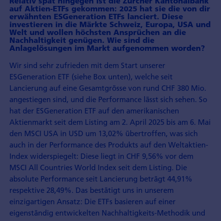
Relativ spät hingegen ist die Zürcher Kantonalbank
auf Aktien-ETFs gekommen: 2025 hat sie die von dir
erwähnten ESGeneration ETFs lanciert. Diese
investieren in die Märkte Schweiz, Europa, USA und
Welt und wollen höchsten Ansprüchen an die
Nachhaltigkeit genügen. Wie sind die
Anlagelösungen im Markt aufgenommen worden?
Wir sind sehr zufrieden mit dem Start unserer
ESGeneration ETF (siehe Box unten), welche seit
Lancierung auf eine Gesamtgrösse von rund CHF 380 Mio.
angestiegen sind, und die Performance lässt sich sehen. So
hat der ESGeneration ETF auf den amerikanischen
Aktienmarkt seit dem Listing am 2. April 2025 bis am 6. Mai
den MSCI USA in USD um 13,02% übertroffen, was sich
auch in der Performance des Produkts auf den Weltaktien-
Index widerspiegelt: Diese liegt in CHF 9,56% vor dem
MSCI All Countries World Index seit dem Listing. Die
absolute Performance seit Lancierung beträgt 44,91%
respektive 28,49%. Das bestätigt uns in unserem
einzigartigen Ansatz: Die ETFs basieren auf einer
eigenständig entwickelten Nachhaltigkeits-Methodik und