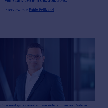
Pellizzari, Leiter Index Solutions.
Interview mit:
Fabio Pellizzari
«Es kommt ganz darauf an, was Anlegerinnen und Anleger