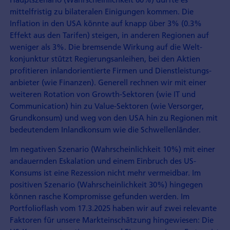
mittelfristig zu bilateralen Einigungen kommen. Die
Inflation in den USA könnte auf knapp über 3% (0.3%
Effekt aus den Tarifen) steigen, in anderen Regionen auf
weniger als 3%. Die bremsende Wirkung auf die Welt­
konjunktur stützt Regierungs­anleihen, bei den Aktien
profitieren inlandorientierte Firmen und Dienst­leistungs­
anbieter (wie Finanzen). Generell rechnen wir mit einer
weiteren Rotation von Growth-Sektoren (wie IT und
Communication) hin zu Value-Sektoren (wie Versorger,
Grund­konsum) und weg von den USA hin zu Regionen mit
bedeutendem Inland­konsum wie die Schwellen­länder.
Im negativen Szenario (Wahrscheinlichkeit 10%) mit einer
andauernden Eskalation und einem Einbruch des US-
Konsums ist eine Rezession nicht mehr vermeidbar. Im
positiven Szenario (Wahrscheinlichkeit 30%) hingegen
können rasche Kompromisse gefunden werden. Im
Portfolio­flash vom 17.3.2025 haben wir auf zwei relevante
Faktoren für unsere Markt­einschätzung hingewiesen: Die