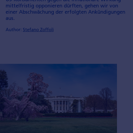
mittel­fristig opponieren dürften, gehen wir von
einer Abschwächung der erfolgten Ankündigungen
aus.
Author:
Stefano Zoffoli