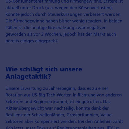
US-Konsumenten­stimmung und Firmen­gewinne. Erstere ist
aktuell unter Druck (u.a. wegen den Börsen­verlusten),
könnte jedoch durch Steuer­kürzungen verbessert werden.
Die Firmen­gewinne haben bisher wenig reagiert. In beiden
Fällen ist die heutige Einschätzung zwar negativer
geworden als vor 3 Wochen, jedoch hat der Markt auch
bereits einiges eingepreist.
Wie schlägt sich unsere
Anlagetaktik?
Unsere Erwartung zu Jahresbeginn, dass es zu einer
Rotation aus US-Big-Tech-Werten in Richtung von anderen
Sektoren und Regionen kommt, ist eingetroffen. Das
Aktienüber­gewicht war nachteilig, konnte dank der
Resilienz der Schwellen­länder, Gross­britannien, Value-
Sektoren aber kompensiert werden. Bei den Anleihen zahlt
sich jetzt unser Fokus auf Regierungs­anleihen aus. JPY ist