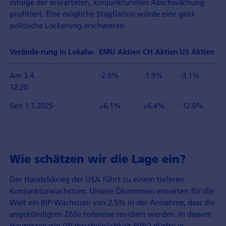
infolge der erwarteten, konjunkturellen Abschwächung
profitiert. Eine mögliche Stagflation würde eine geld­
politische Lockerung erschweren.
Verände-rung in Lokalw.
EMU Aktien
CH Aktien
US Aktien Fu
Am 3.4.
-2.0%
-1.9%
-3.1%
12:20
Seit 1.1.2025
+6.1%
+6.4%
-12.0%
Wie schätzen wir die Lage ein?
Der Handelskrieg der USA führt zu einem tieferen
Konjunktur­wachstum. Unsere Ökonomen erwarten für die
Welt ein BIP-Wachstum von 2.5% in der Annahme, dass die
angekündigten Zölle teilweise revidiert werden. In diesem
Haupt­szenario (Wahrscheinlichkeit 60%) dürfte es