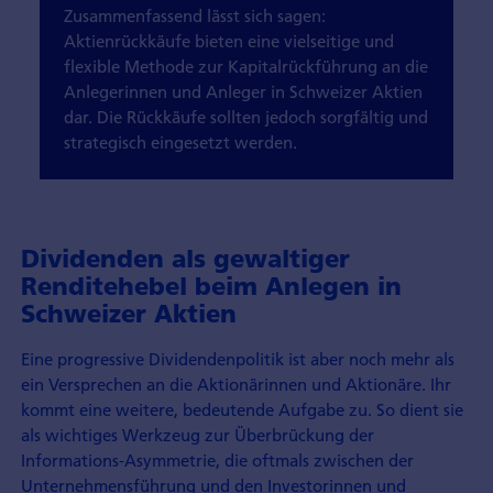
Zusammenfassend lässt sich sagen:
Aktienrückkäufe bieten eine vielseitige und
flexible Methode zur Kapitalrückführung an die
Anlegerinnen und Anleger in Schweizer Aktien
dar. Die Rückkäufe sollten jedoch sorgfältig und
strategisch eingesetzt werden.
Dividenden als gewaltiger
Renditehebel beim Anlegen in
Schweizer Aktien
Eine progressive Dividendenpolitik ist aber noch mehr als
ein Versprechen an die Aktionärinnen und Aktionäre. Ihr
kommt eine weitere, bedeutende Aufgabe zu. So dient sie
als wichtiges Werkzeug zur Überbrückung der
Informations-Asymmetrie, die oftmals zwischen der
Unternehmensführung und den Investorinnen und