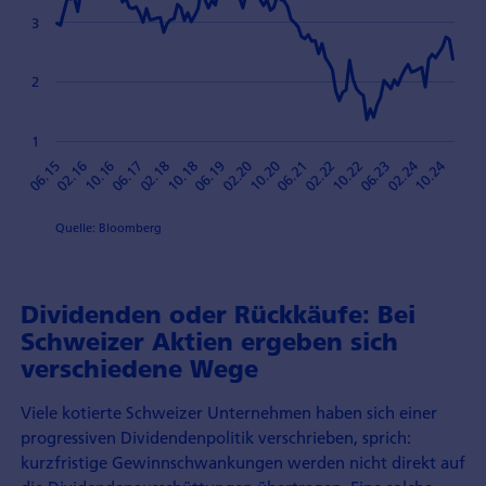
3
2
1
10.18
06.21
10.16
02.24
06.19
02.22
06.17
10.24
02.20
06.15
10.22
02.18
10.20
02.16
06.23
Quelle: Bloomberg
Dividenden oder Rückkäufe: Bei
Schweizer Aktien ergeben sich
verschiedene Wege
Viele kotierte Schweizer Unternehmen haben sich einer
progressiven Dividendenpolitik verschrieben, sprich:
kurzfristige Gewinnschwankungen werden nicht direkt auf