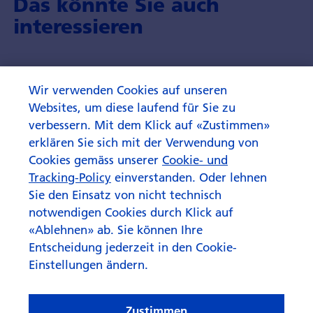
Das könnte Sie auch
interessieren
Wir verwenden Cookies auf unseren
Websites, um diese laufend für Sie zu
verbessern. Mit dem Klick auf «Zustimmen»
erklären Sie sich mit der Verwendung von
Cookies gemäss unserer
Cookie- und
Tracking-Policy
einverstanden. Oder lehnen
Sie den Einsatz von nicht technisch
notwendigen Cookies durch Klick auf
«Ablehnen» ab. Sie können Ihre
Entscheidung jederzeit in den Cookie-
Einstellungen ändern.
Zustimmen