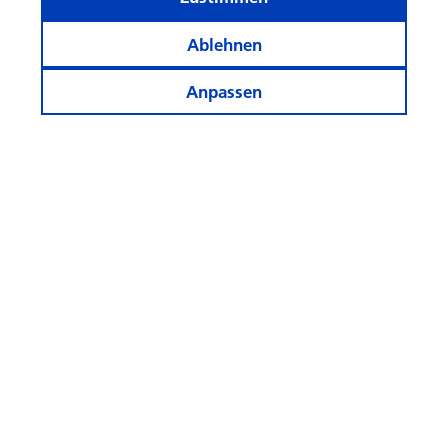
Ablehnen
Anpassen
«Aktives Asset Management
schafft Mehrwert»