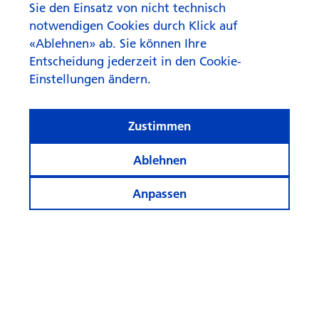
Sie den Einsatz von nicht technisch
notwendigen Cookies durch Klick auf
«Ablehnen» ab. Sie können Ihre
Entscheidung jederzeit in den Cookie-
Einstellungen ändern.
Was reimt sich auf KI beim
Zustimmen
Anlegen?
Ablehnen
Anpassen
Informiert bleiben