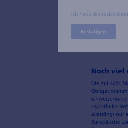
Anzahl Gr
Ich habe die
rechtliche
Bestätigen
Quelle: Zürcher 
Noch viel
Die mit 44% Ma
Obligationenma
schweizerische
Hypothekarinsti
allerdings nur 
Europäische Lä