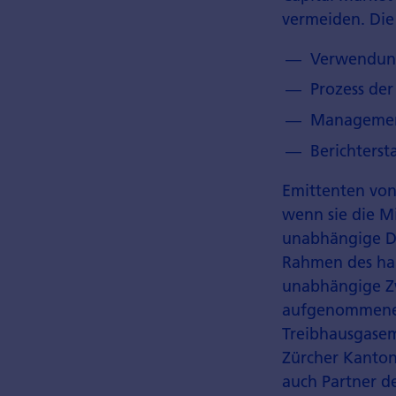
vermeiden. Die
Verwendung
Prozess de
Management
Berichterst
Emittenten von
wenn sie die M
unabhängige Dr
Rahmen des hau
unabhängige Z
aufgenommenen 
Treibhausgasemi
Zürcher Kanton
auch Partner d