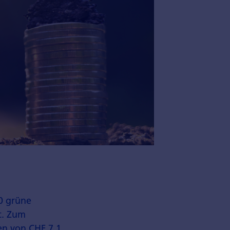
0 grüne
t. Zum
en von CHF 7.1