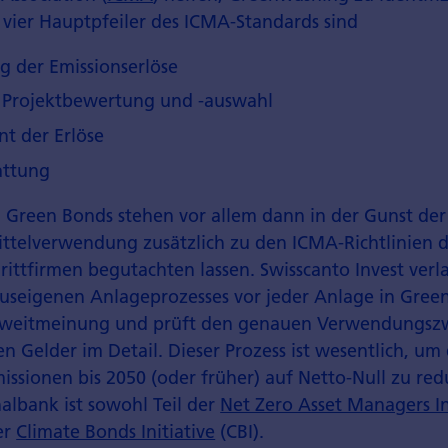
 vier Hauptpfeiler des ICMA-Standards sind
 der Emissionserlöse
r Projektbewertung und -auswahl
 der Erlöse
attung
 Green Bonds stehen vor allem dann in der Gunst der
ittelverwendung zusätzlich zu den ICMA-Richtlinien 
ittfirmen begutachten lassen. Swisscanto Invest verl
seigenen Anlageprozesses vor jeder Anlage in Gree
weitmeinung und prüft den genauen Verwendungsz
Gelder im Detail. Dieser Prozess ist wesentlich, um 
ssionen bis 2050 (oder früher) auf Netto-Null zu red
albank ist sowohl Teil der
Net Zero Asset Managers In
er
Climate Bonds Initiative
(CBI).