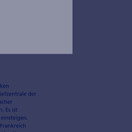
nken
iefzentrale der
scher
. Es ist
 einsteigen.
 Frankreich