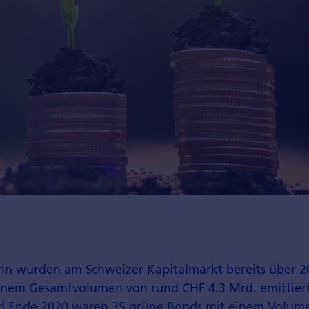
inn wurden am Schweizer Kapitalmarkt bereits über 2
inem Gesamtvolumen von rund CHF 4.3 Mrd. emittier
nd Ende 2020 waren 35 grüne Bonds mit einem Volum