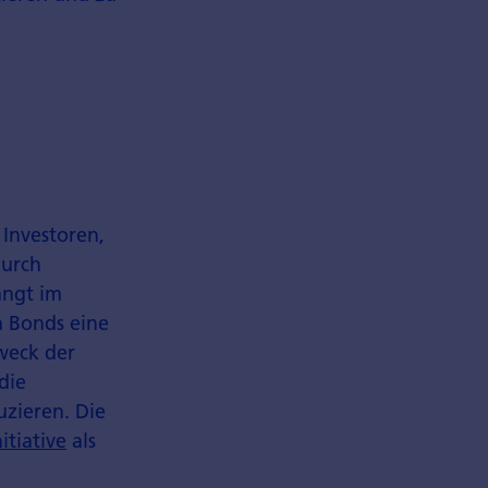
 Investoren,
durch
angt im
n Bonds eine
weck der
die
uzieren. Die
itiative
als