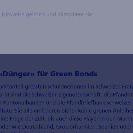
een Bonds pro Sektor
n Hinweise
gelesen und akzeptiere sie.
Kantonalbank, Six Group
 «Dünger» für Green Bonds
rktanteil grössten Schuldnerinnen im Schweizer Fra
rkt sind die Schweizer Eigenossenschaft, die Pfandbr
n Kantonalbanken und die Pfandbriefbank schweizeri
tute. Sie alle emittieren bisher keine grünen Anleihen
eine Frage der Zeit, bis auch diese Player in den Markt
nder wie Deutschland, Grossbritannien, Spanien oder