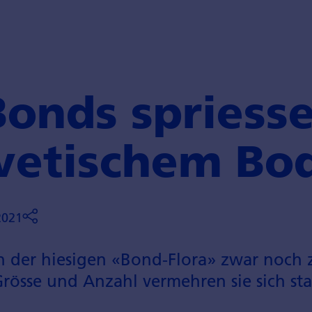
onds spriess
lvetischem Bo
2021
n der hiesigen «Bond-Flora» zwar noch 
össe und Anzahl vermehren sie sich sta