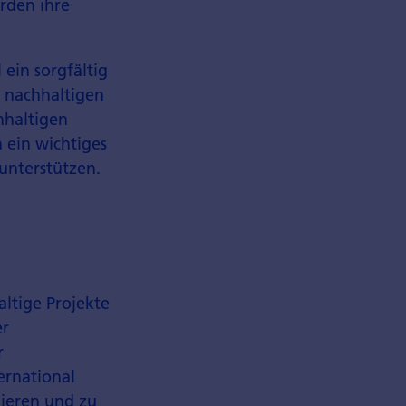
rden ihre
 ein sorgfältig
 nachhaltigen
hhaltigen
 ein wichtiges
 unterstützen.
altige Projekte
er
r
ernational
zieren und zu