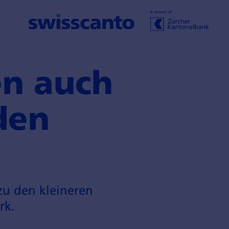
en auch
den
zu den kleineren
rk.