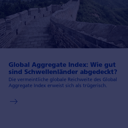
Global Aggre­gate Index: Wie gut
sind Schwellen­länder abgedeckt?
Die vermeintliche globale Reichweite des Global
Aggregate Index erweist sich als trügerisch.