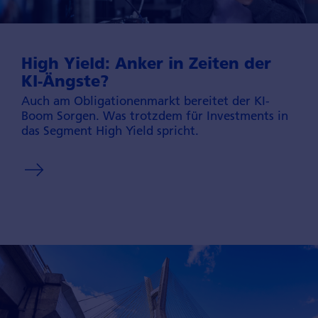
High Yield: Anker in Zeiten der
KI-Ängste?
Auch am Obligationen­markt bereitet der KI-
Boom Sorgen. Was trotzdem für Investments in
das Segment High Yield spricht.