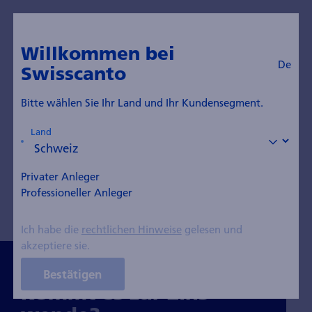
De
swisscanto.com
Willkommen bei
De
Swisscanto
Insights Blog
Bitte wählen Sie Ihr Land und Ihr Kundensegment.
Land
Alle Themen
Themeninvestments
Aktien
Obligationen
Anlagestrategie
Privater Anleger
Professioneller Anleger
Nachhaltigkeit
Edelmetall
Ich habe die
rechtlichen Hinweise
gelesen und
akzeptiere sie.
Bestätigen
Kommt es zur Zins­