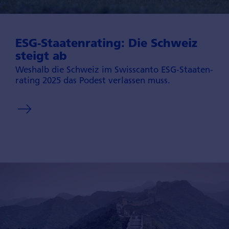
ESG-Staaten­rating: Die Schweiz
steigt ab
Weshalb die Schweiz im Swisscanto ESG-Staaten­
rating 2025 das Podest verlassen muss.