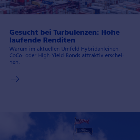
Gesucht bei Turbu­len­zen: Hohe
lau­fende Ren­diten
Warum im aktuel­len Umfeld Hybrid­anleihen,
CoCo- oder High-Yield-Bonds attrak­tiv erschei­
nen.