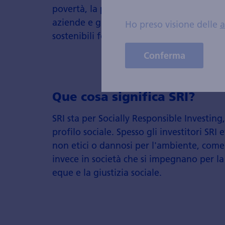
povertà, la protezione del pianeta e la p
aziende e gli investitori possono utilizza
Ho preso visione delle
a
sostenibili focalizzate su un cambiament
Conferma
Que cosa significa SRI?
SRI sta per Socially Responsible Investing
profilo sociale. Spesso gli investitori SRI
non etici o dannosi per l'ambiente, come i
invece in società che si impegnano per la
eque e la giustizia sociale.