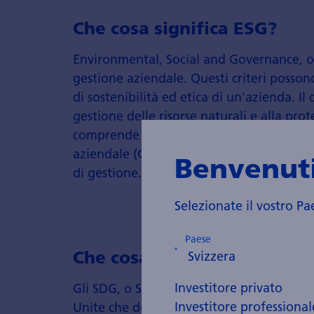
Che cosa significa ESG?
Environmental, Social and Governance, ov
gestione aziendale. Questi criteri possono
di sostenibilità ed etica di un'azienda. Il c
gestione delle risorse naturali e alla prot
comprende argomenti come le condizioni d
aziendale (G per «governance») si concent
Benvenuti
di gestione.
Selezionate il vostro Pa
Paese
Che cosa significa SDG?
Investitore privato
Gli SDG, o Sustainable Development Goals
Investitore professional
Unite che devono essere raggiunti entro il