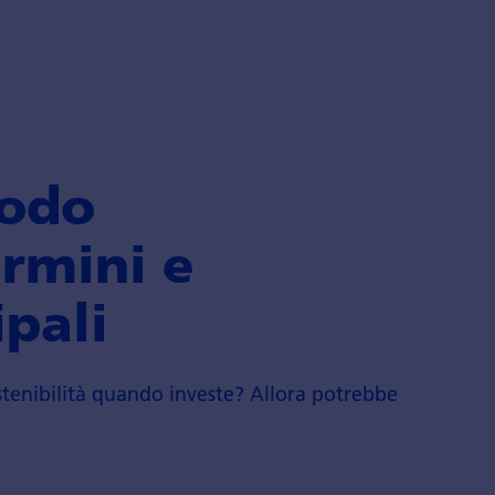
modo
ermini e
ipali
stenibilità quando investe? Allora potrebbe