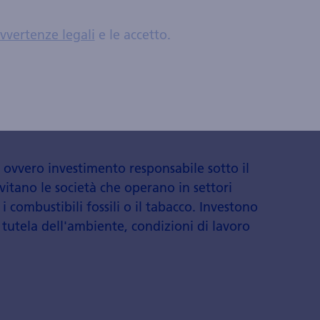
romozione del benessere per tutti. Le
re gli SDG per sviluppare strategie
vvertenze legali
e le accetto.
o positivo.
, ovvero investimento responsabile sotto il
 evitano le società che operano in settori
 combustibili fossili o il tabacco. Investono
 tutela dell'ambiente, condizioni di lavoro