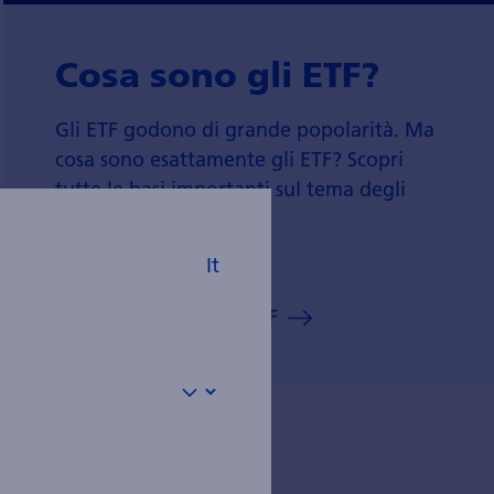
Cosa sono gli ETF?
Gli ETF godono di grande popolarità. Ma
cosa sono esattamente gli ETF? Scopri
tutte le basi importanti sul tema degli
ETF.
It
Imparare tutto sugli ETF