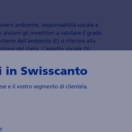
vero ambiente, responsabilità sociale e
 aiutare gli investitori a valutare il grado
riterio dell'ambiente (E) si riferisce alla
ezione del clima. L'aspetto sociale (S)
i lavoro e i diritti umani. La gestione
ra sulla trasparenza, l'etica e le pratiche
 in Swisscanto
ese e il vostro segmento di clientela.
, sono 17 obiettivi globali delle Nazioni
e
 2030. Tra questi vi sono la lotta alla