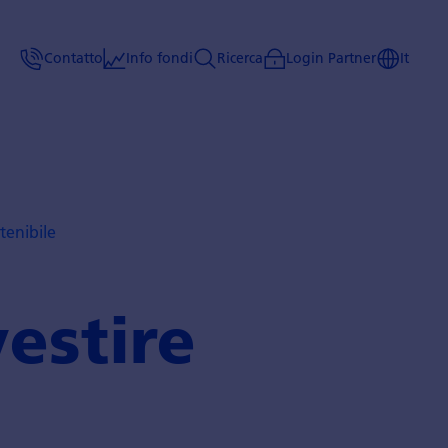
Contatto
Info fondi
Ricerca
Login Partner
It
tenibile
vestire