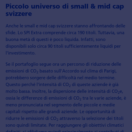
Piccolo universo di small & mid cap
svizzere
Anche le small e mid cap svizzere stanno affrontando delle
sfide. Lo SPI Extra comprende circa 190 titoli. Tuttavia, una
buona metà di questi è poco liquida. Infatti, sono
disponibili solo circa 90 titoli sufficientemente liquidi per
l'investimento.
Se il portafoglio segue ora un percorso di riduzione delle
emissioni di CO
basato sull'Accordo sul clima di Parigi,
2
potrebbero sorgere delle difficoltà nel medio termine.
Questo perché l'intensità di CO
di queste aziende è già
2
molto bassa. Inoltre, la dispersione delle intensità di CO
e,
2
ossia le differenze di emissioni di CO
tra le varie aziende, è
2
meno pronunciata nel segmento delle piccole e medie
capitali rispetto alle grandi aziende. Le opportunità di
ridurre le emissioni di CO
attraverso la selezione dei titoli
2
sono quindi limitate. Per raggiungere gli obiettivi climatici
definiti, ci affidiamo quindi principalmente ai contributi di