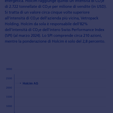
energetica. Holcim raggiunge quindi un'intensità di CO
e
2
di 2.722 tonnellate di CO
e per milione di vendite (in USD).
2
Si tratta di un valore circa cinque volte superiore
all'intensità di CO
e dell'azienda più vicina, Vetropack
2
Holding. Holcim da sola è responsabile dell'82%
dell'intensità di CO
e dell'intero Swiss Performance Index
2
(SPI) (al marzo 2024). Lo SPI comprende circa 210 azioni,
mentre la ponderazione di Holcim è solo del 2,8 percento.