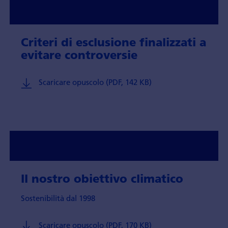
Criteri di esclusione finalizzati a
evitare controversie
Scaricare opuscolo (PDF, 142 KB)
Il nostro obiettivo climatico
Sostenibilità dal 1998
Scaricare opuscolo (PDF, 170 KB)