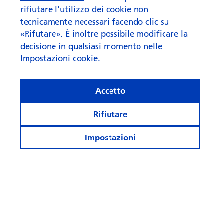
rifiutare l'utilizzo dei cookie non
tecnicamente necessari facendo clic su
«Rifutare». È inoltre possibile modificare la
decisione in qualsiasi momento nelle
Impostazioni cookie.
Cosa fa rima con “AI” quando
Accetto
si parla di investi­menti?
Rifiutare
Impostazioni
Rimanete informati