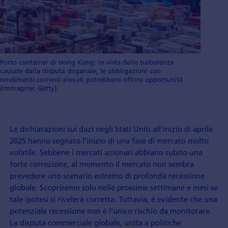
Porto container di Hong Kong: in vista delle turbolenze
causate dalla disputa doganale, le obbligazioni con
rendimenti correnti elevati potrebbero offrire opportunità
(immagine: Getty).
Le dichiarazioni sui dazi negli Stati Uniti all’inizio di aprile
2025 hanno segnato l’inizio di una fase di mercato molto
volatile. Sebbene i mercati azionari abbiano subito una
forte correzione, al momento il mercato non sembra
prevedere uno scenario estremo di profonda recessione
globale. Scopriremo solo nelle prossime settimane e mesi se
tale ipotesi si rivelerà corretta. Tuttavia, è evidente che una
potenziale recessione non è l’unico rischio da monitorare.
La disputa commerciale globale, unita a politiche