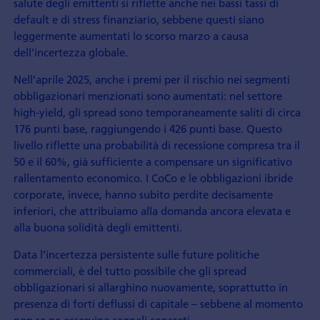
salute degli emittenti si riflette anche nei bassi tassi di
default e di stress finanziario, sebbene questi siano
leggermente aumentati lo scorso marzo a causa
dell’incertezza globale.
Nell’aprile 2025, anche i premi per il rischio nei segmenti
obbligazionari menzionati sono aumentati: nel settore
high-yield, gli spread sono temporaneamente saliti di circa
176 punti base, raggiungendo i 426 punti base. Questo
livello riflette una probabilità di recessione compresa tra il
50 e il 60%, già sufficiente a compensare un significativo
rallentamento economico. I CoCo e le obbligazioni ibride
corporate, invece, hanno subito perdite decisamente
inferiori, che attribuiamo alla domanda ancora elevata e
alla buona solidità degli emittenti.
Data l’incertezza persistente sulle future politiche
commerciali, è del tutto possibile che gli spread
obbligazionari si allarghino nuovamente, soprattutto in
presenza di forti deflussi di capitale – sebbene al momento
non se ne osservino segnali concreti.