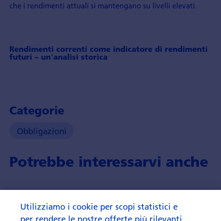
che i rendimenti attuali si mantengano su livelli elevati.
Rendimenti correnti come indicatore di rendimenti
futuri – un'analisi storica
Categorie
Obbligazioni
Potrebbe interessarvi anche
Utilizziamo i cookie per scopi statistici e
per rendere le nostre offerte più rilevanti