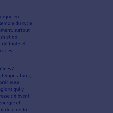
atique en
nsemble du cycle
ement, surtout
ush et de
x de fonte et
u. Les
lèmes à
s températures,
 précieuse
égions qui y
resse s'élèvent
'énergie et
ant de prendre