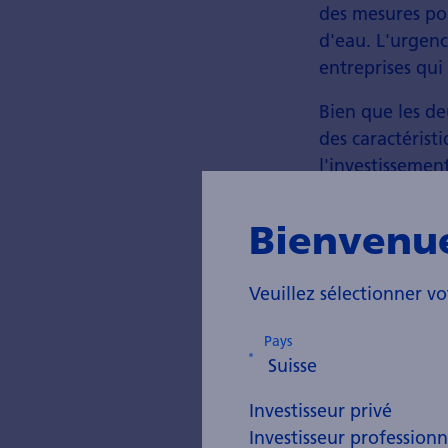
des mesures pou
d'eau. L'urgenc
entreprises qui
Bien que les deu
des caractéris
l'investissement
sectorielles et
Bienvenu
Veuillez sélectionner vo
Pays
Investisseur privé
Investisseur professionn