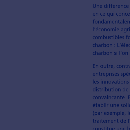
Une différence 
en ce qui concer
fondamentaleme
l'économie agri
combustibles fo
charbon : L'éle
charbon si l'on
En outre, contr
entreprises spé
les innovations
distribution de
convaincante. 
établir une soli
(par exemple, l
traitement de l'
constitue une b