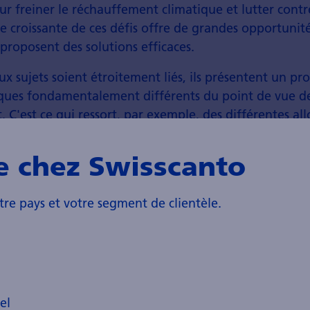
r freiner le réchauffement climatique et lutter contr
e croissante de ces défis offre de grandes opportunit
 proposent des solutions efficaces.
x sujets soient étroitement liés, ils présentent un pro
tiques fondamentalement différents du point de vue d
. C'est ce qui ressort, par exemple, des différentes al
 de la comparaison avec un vaste indice mondial (voir 
e chez Swisscanto
tre pays et votre segment de clientèle.
el