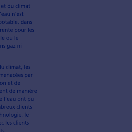
 et du climat
l'eau n'est
potable, dans
rente pour les
le ou le
ns gaz ni
u climat, les
e menacées par
ion et de
nent de manière
e l'eau ont pu
mbreux clients
chnologie, le
c les clients
ts.