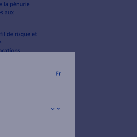
e la pénurie
és aux
fil de risque et
e
locations
le graphique).
Fr