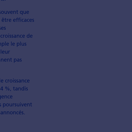
 souvent que
être efficaces
ses
croissance de
mple le plus
 leur
nnent pas
de croissance
 4 %, tandis
Agence
s poursuivent
t annoncés.