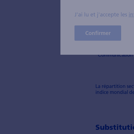
J'ai lu et j'accepte les
in
Confirmer
La répartition se
indice mondial de
Substituti