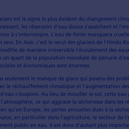
aciers est le signe le plus évident du changement clim
araissant, les réservoirs d'eau douce s'assèchent et l'e
nce à s'interrompre. L'eau de fonte manquera cruell
 secs. En Asie, c'est le recul des glaciers de l'Hindu K
modifie de manière irréversible l'écoulement des eau
 un quart de la population mondiale de pénurie d'ea
ociales et économiques sont énormes.
pas seulement le manque de glace qui posera des prob
vec le réchauffement climatique et l'augmentation de
 d'eau s'évapore. Au lieu de mouiller le sol, cette eau
l'atmosphère, ce qui aggrave la sécheresse dans les r
Rien qu'en Europe, les pertes annuelles dues à la séche
euros, en particulier dans l'agriculture, le secteur de l
ment public en eau. Il est donc d'autant plus import