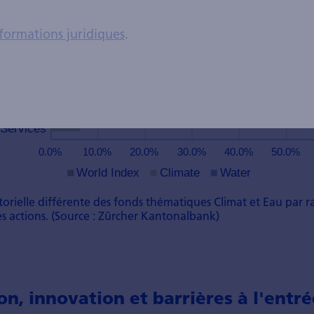
formations juridiques
.
ctorielle différente des fonds thématiques Climat et Eau par 
s actions. (Source : Zürcher Kantonalbank)
on, innovation et barrières à l'entré