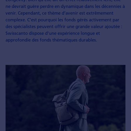
ne devrait guère perdre en dynamique dans les décennies à
venir. Cependant, ce thème d’avenir est extrêmement
complexe. C’est pourquoi les fonds gérés activement par
des spécialistes peuvent offrir une grande valeur ajoutée :
Swisscanto dispose d’une expérience longue et
approfondie des fonds thématiques durables.