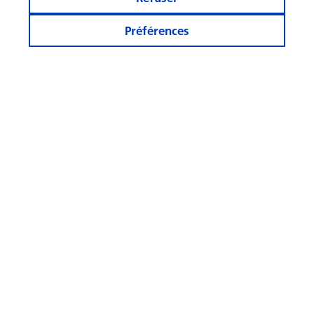
Préférences
Rester informé
Autres sites
Suivez-
nous
© Swisscanto Holding AG